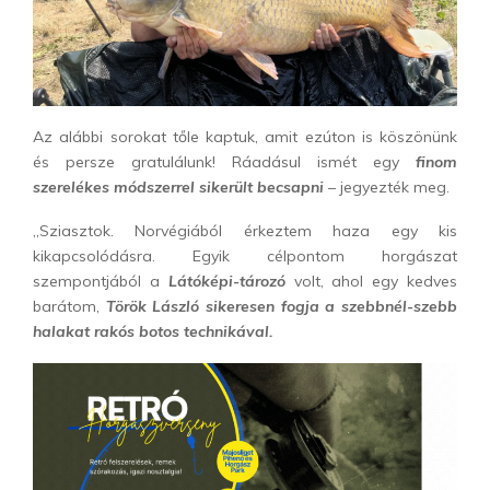
Az alábbi sorokat tőle kaptuk, amit ezúton is köszönünk
és persze gratulálunk! Ráadásul ismét egy
finom
szerelékes módszerrel sikerült becsapni
– jegyezték meg.
„Sziasztok. Norvégiából érkeztem haza egy kis
kikapcsolódásra. Egyik célpontom horgászat
szempontjából a
Látóképi-tározó
volt, ahol egy kedves
barátom,
Török László sikeresen fogja a szebbnél-szebb
halakat rakós botos technikával.