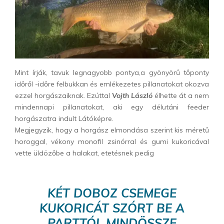
Mint írják, tavuk legnagyobb pontya,a gyönyörű tőponty
időről -időre felbukkan és emlékezetes pillanatokat okozva
ezzel horgászaiknak. Ezúttal
Vojth László
élhette át a nem
mindennapi pillanatokat, aki egy délutáni feeder
horgászatra indult Látóképre.
Megjegyzik, hogy a horgász elmondása szerint kis méretű
horoggal, vékony monofil zsinórral és gumi kukoricával
vette üldözőbe a halakat, etetésnek pedig
KÉT DOBOZ CSEMEGE
KUKORICÁT SZÓRT BE A
PARTTÓL MINDÖSSZE