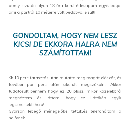
ponty, ezután olyan 18 óra körül édesapám egyik botja,
ami a partról 10 méterre volt bedobva, elsült!
GONDOLTAM, HOGY NEM LESZ
KICSI DE EKKORA HALRA NEM
SZÁMÍTOTTAM!
Kb.10 perc fárasztás után mutatta meg magát először, és
további pár perc után sikerült megszákolni. Akkor
tudatosult bennem hogy ez 20 plusz, mikor közelebbről
megnéztem és láttam, hogy ez Látókép egyik
legismertebb hala!
Gyorsan lebegő mérlegelőbe tettük,és telefonáltam a
halőrnek.