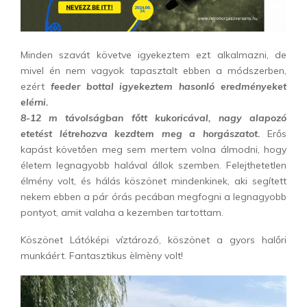
Minden szavát követve igyekeztem ezt alkalmazni, de
mivel én nem vagyok tapasztalt ebben a módszerben,
ezért
feeder bottal igyekeztem hasonló eredményeket
elérni.
8-12 m távolságban főtt kukoricával, nagy alapozó
etetést létrehozva kezdtem meg a horgászatot.
Erős
kapást követően meg sem mertem volna álmodni, hogy
életem legnagyobb halával állok szemben. Felejthetetlen
élmény volt, és hálás köszönet mindenkinek, aki segített
nekem ebben a pár órás pecában megfogni a legnagyobb
pontyot, amit valaha a kezemben tartottam.
Köszönet Látóképi víztározó, köszönet a gyors halőri
munkáért. Fantasztikus èlmèny volt!