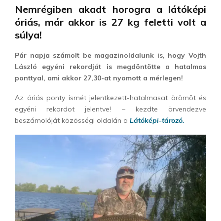
Nemrégiben akadt horogra a látóképi
óriás, már akkor is 27 kg feletti volt a
súlya!
Pár napja számolt be magazinoldalunk is, hogy Vojth
László egyéni rekordját is megdöntötte a hatalmas
ponttyal, ami akkor 27,30-at nyomott a mérlegen!
Az óriás ponty ismét jelentkezett-hatalmasat örömöt és
egyéni rekordot jelentve! – kezdte örvendezve
beszámolóját közösségi oldalán a
Látóképi-tározó.