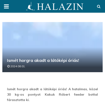
PRIMARY
MENU
Ismét horgra akadt a látóképi óriás!
2024.08.01.
Ismét horgra akadt a látóképi óriás! A hatalmas, közel
30 kg-os pontyot Kakuk Róbert feeder bottal
fárasztotta ki.