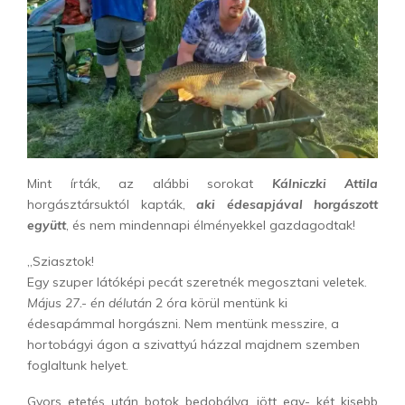
Mint írták, az alábbi sorokat
Kálniczki Attila
horgásztársuktól kapták,
aki édesapjával horgászott
együtt
, és nem mindennapi élményekkel gazdagodtak!
„Sziasztok!
Egy szuper látóképi pecát szeretnék megosztani veletek.
Május 27.- én délután
2 óra körül mentünk ki
édesapámmal horgászni. Nem mentünk messzire, a
hortobágyi ágon a szivattyú házzal majdnem szemben
foglaltunk helyet.
Gyors etetés után botok bedobálva, jött egy- két kisebb