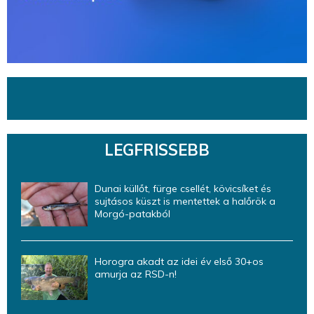
LEGFRISSEBB
Dunai küllőt, fürge csellét, kövicsíket és
sujtásos küszt is mentettek a halőrök a
Morgó-patakból
Horogra akadt az idei év első 30+os
amurja az RSD-n!