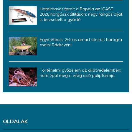
Hatalmasat tarolt a Rapala az ICAST
2026 horgászkiállításon: négy rangos díjat
is bezsebelt a gyártó
Egyméteres, 26+os amurt sikerült horogra
csalni Ráckevén!
Történelmi győzelem az állatvédelemben:
nem épül meg a világ első polipfarmja
OLDALAK