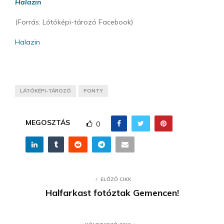
Halazin
(Forrás: Lótóképi-tározó Facebook)
Halazin
LÁTÓKÉPI-TÁROZÓ
PONTY
MEGOSZTÁS
0
ELŐZŐ CIKK
Halfarkast fotóztak Gemencen!