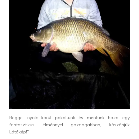
Reggel nyolc körül pakoltunk és mentünk haza egy
fantasztikus élménnyel gazdagabban, köszönjük
Látókép!”