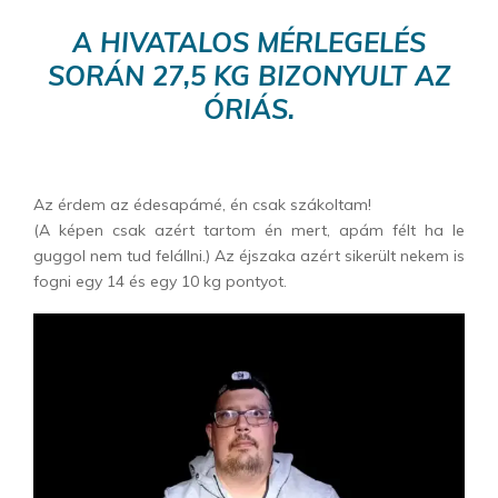
A HIVATALOS MÉRLEGELÉS
SORÁN 27,5 KG BIZONYULT AZ
ÓRIÁS.
Az érdem az édesapámé, én csak szákoltam!
(A képen csak azért tartom én mert, apám félt ha le
guggol nem tud felállni.) Az éjszaka azért sikerült nekem is
fogni egy 14 és egy 10 kg pontyot.