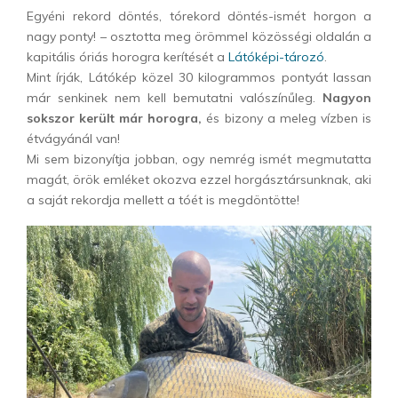
Egyéni rekord döntés, tórekord döntés-ismét horgon a
nagy ponty! – osztotta meg örömmel közösségi oldalán a
kapitális óriás horogra kerítését a
Látóképi-tározó
.
Mint írják, Látókép közel 30 kilogrammos pontyát lassan
már senkinek nem kell bemutatni valószínűleg.
Nagyon
sokszor került már horogra,
és bizony a meleg vízben is
étvágyánál van!
Mi sem bizonyítja jobban, ogy nemrég ismét megmutatta
magát, örök emléket okozva ezzel horgásztársunknak, aki
a saját rekordja mellett a tóét is megdöntötte!