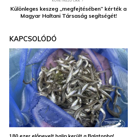
KÖVETKEZŐ CIKK
Különleges keszeg „megfejtésében” kérték a
Magyar Haltani Társaság segítségét!
KAPCSOLÓDÓ
180 ezer előnevelt balin került a Balatonba!