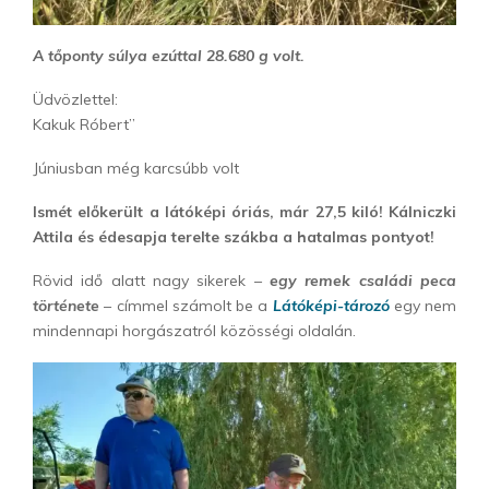
A tőponty súlya ezúttal 28.680 g volt.
Üdvözlettel:
Kakuk Róbert”
Júniusban még karcsúbb volt
Ismét előkerült a látóképi óriás, már 27,5 kiló! Kálniczki
Attila és édesapja terelte szákba a hatalmas pontyot!
Rövid idő alatt nagy sikerek –
egy remek családi peca
története
– címmel számolt be a
Látóképi-tározó
egy nem
mindennapi horgászatról közösségi oldalán.