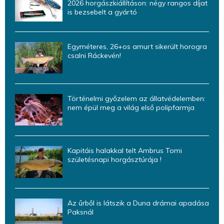
2026 horgászkiállításon: négy rangos díjat
is bezsebelt a gyártó
Egyméteres, 26+os amurt sikerült horogra
csalni Ráckevén!
Történelmi győzelem az állatvédelemben:
nem épül meg a világ első polipfarmja
Kapitáis halakkal telt Ambrus Tomi
születésnapi horgásztúrája !
Az űrből is látszik a Duna drámai apadása
Paksnál