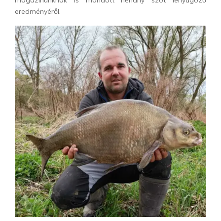
magazinunknak is mondott néhány szót lenyűgöző
eredményéről.