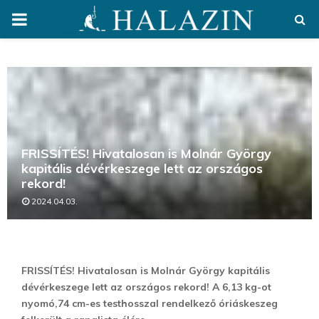
PRIMARY
MENU
FRISSÍTÉS! Hivatalosan is Molnár György
kapitális dévérkeszege lett az országos
rekord!
2024.04.03.
FRISSÍTÉS! Hivatalosan is Molnár György kapitális
dévérkeszege lett az országos rekord! A 6,13 kg-ot
nyomó,74 cm-es testhosszal rendelkező óriáskeszeg