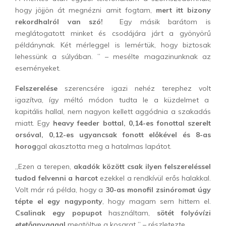
hogy jöjjön át megnézni amit fogtam,
mert itt bizony
rekordhalról van szó!
Egy másik barátom is
meglátogatott minket és csodájára járt a gyönyörű
példánynak. Két mérleggel is lemértük, hogy biztosak
lehessünk a súlyában. ” – mesélte magazinunknak az
eseményeket.
Felszerelése
szerencsére igazi nehéz terephez volt
igazítva, így méltó módon tudta le a küzdelmet a
kapitális hallal, nem nagyon kellett aggódnia a szakadás
miatt. Egy
heavy feeder bottal, 0,14-es fonottal szerelt
orsóval, 0,12-es ugyancsak fonott előkével és 8-as
horog
gal akasztotta meg a hatalmas lapátot.
„Ezen a terepen,
akadók között csak ilyen felszereléssel
tudod felvenni a harcot
ezekkel a rendkívül erős halakkal.
Volt már rá példa, hogy a
30-as monofil zsinóromat úgy
tépte el egy nagyponty
, hogy magam sem hittem el.
Csalinak egy popupot
használtam,
sötét folyóvízi
etetőanyaggal
megtöltve a kosarat ” – részletezte.