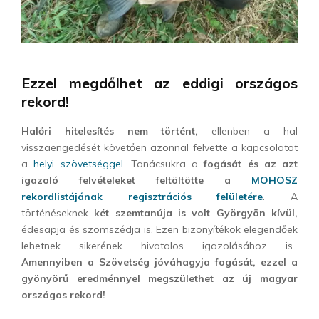
Ezzel megdőlhet az eddigi országos
rekord!
Halőri hitelesítés nem történt,
ellenben a hal
visszaengedését követően azonnal felvette a kapcsolatot
a
helyi szövetséggel
. Tanácsukra a
fogását és az azt
igazoló felvételeket feltöltötte a
MOHOSZ
rekordlistájának regisztrációs felületére
. A
történéseknek
két szemtanúja is volt Györgyön kívül,
édesapja és szomszédja is. Ezen bizonyítékok elegendőek
lehetnek sikerének hivatalos igazolásához is.
Amennyiben a Szövetség jóváhagyja fogását, ezzel a
gyönyörű eredménnyel megszülethet az új magyar
országos rekord!