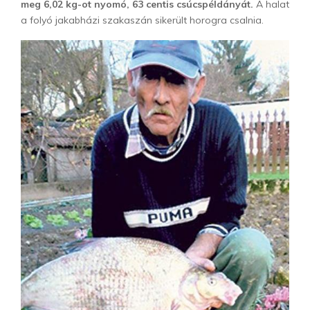
meg 6,02 kg-ot nyomó, 63 centis csúcspéldányát.
A halat
a folyó jakabházi szakaszán sikerült horogra csalnia.