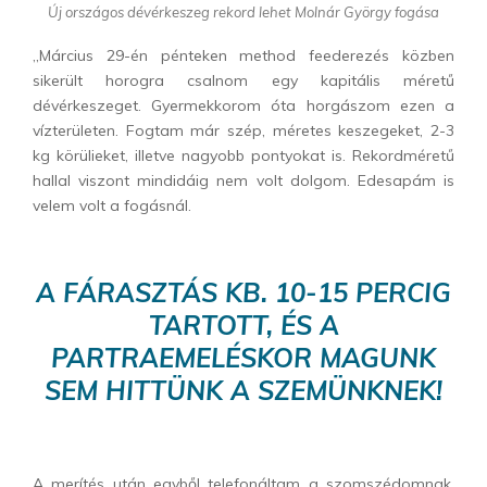
Új országos dévérkeszeg rekord lehet Molnár György fogása
„Március 29-én pénteken method feederezés közben
sikerült horogra csalnom egy kapitális méretű
dévérkeszeget. Gyermekkorom óta horgászom ezen a
vízterületen. Fogtam már szép, méretes keszegeket, 2-3
kg körülieket, illetve nagyobb pontyokat is. Rekordméretű
hallal viszont mindidáig nem volt dolgom. Edesapám is
velem volt a fogásnál.
A FÁRASZTÁS KB. 10-15 PERCIG
TARTOTT,
ÉS A
PARTRAEMELÉSKOR MAGUNK
SEM HITTÜNK A SZEMÜNKNEK!
A merítés után egyből telefonáltam a szomszédomnak,