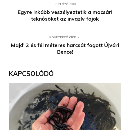
ELŐZŐ CIKK
Egyre inkább veszélyeztetik a mocsári
teknősöket az invazív fajok
KÖVETKEZŐ CIKK
Majd’ 2 és fél méteres harcsát fogott Újvári
Bence!
KAPCSOLÓDÓ