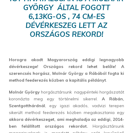
GYÖRGY ÁLTAL FOGOTT
6,13KG-OS , 74 CM-ES
DÉVÉRKESZEG LETT AZ
ORSZÁGOS REKORD!
Horogra akadt Magyarország eddigi legnagyobb
dévérkeszege! Országos rekord lehet belőle! A
szerencsés horgász, Molnár György a Rábából fogta ki
method feederezés közben a kapitális példányt
.
Molnár György
horgásztársunk nagypénteki horgászatát
koronázta meg egy történelmi sikerrel.
A Rábán,
Szentgotthárdnál
, egy igazi akadós, vadvizi terepen
sikerült method feederezés közben megakasztania egy
akkora dévérkeszeget, ami meghaladja az eddigi, 2014-
ben felállított országos rekordot.
Horgásztársunk