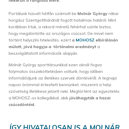
felkerült a ranglista élére.
Portálunk húsvét hétfőn számolt be
Molnár György
rábai
horgász Szentgotthárdnál fogott hatalmas haláról. Mint
korábban írtuk, a rekord méretű fehérhal szinte biztos,
hogy megdöntötte az országos csúcsot. De mivel nem
történt helyszíni hitelesítés, ezért
a
MOHOSZ
elbírálásán
múlott, jóvá hagyja-e történelmi eredményt
a
beszolgáltatott információk alapján.
Molnár György sporttársunkkal ezen oknál fogva
folymatos összeköttetésben voltunk, hogy időben
informálódjunk az illetékes szervek döntéséről. A tegnapi
napon örömmel értesített bennünket, miszerint a helyi
szövetség illetékese jelzett neki. Megtörtént az egyeztetés
a MOHOSZ-os kollegákkal, akik
jóváhagyták a hazai
csúcsdöntést.
ÍGY HIVATALOSAN IS A MOLNÁR