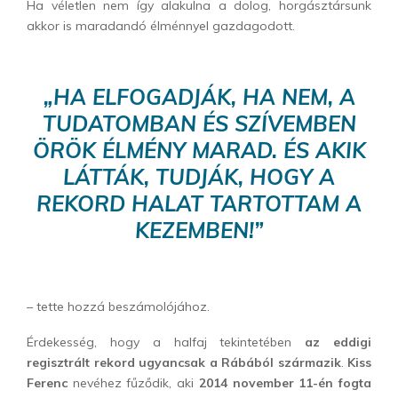
Ha véletlen nem így alakulna a dolog, horgásztársunk
akkor is maradandó élménnyel gazdagodott.
„HA ELFOGADJÁK, HA NEM, A
TUDATOMBAN ÉS SZÍVEMBEN
ÖRÖK ÉLMÉNY MARAD. ÉS AKIK
LÁTTÁK, TUDJÁK, HOGY A
REKORD HALAT TARTOTTAM A
KEZEMBEN!”
– tette hozzá beszámolójához.
Érdekesség, hogy a halfaj tekintetében
az eddigi
regisztrált rekord ugyancsak a Rábából származik
.
Kiss
Ferenc
nevéhez fűződik, aki
2014 november 11-én fogta