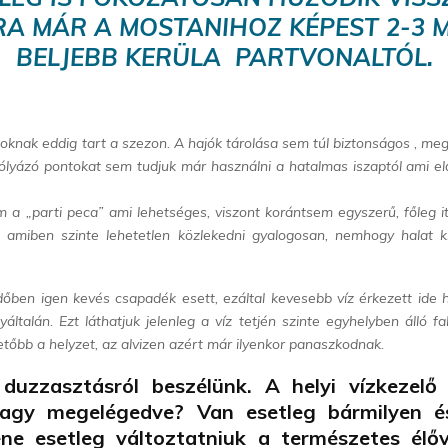
A MÁR A MOSTANIHOZ KÉPEST 2-3 
BELJEBB KERÜLA PARTVONALTÓL.
oknak eddig tart a szezon. A hajók tárolása sem túl biztonságos , meg
sólyázó pontokat sem tudjuk már használni a hatalmas iszaptól ami elő
 a „parti peca” ami lehetséges, viszont korántsem egyszerű, főleg itt
ól, amiben szinte lehetetlen közlekedni gyalogosan, nemhogy halat k
időben igen kevés csapadék esett, ezáltal kevesebb víz érkezett ide 
talán. Ezt láthatjuk jelenleg a víz tetjén szinte egyhelyben álló fal
etőbb a helyzet, az alvizen azért már ilyenkor panaszkodnak.
uzzasztásról beszélünk. A helyi vízkezelő
agy megelégedve? Van esetleg bármilyen és
ene esetleg változtatniuk a természetes élőv