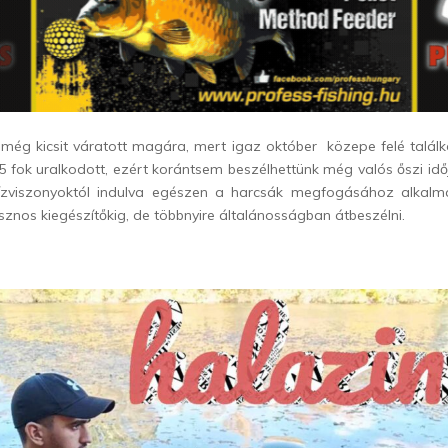
még kicsit váratott magára, mert igaz október közepe felé találk
25 fok uralkodott, ezért korántsem beszélhettünk még valós őszi idő
ízviszonyoktól indulva egészen a harcsák megfogásához alkalma
znos kiegészítőkig, de többnyire általánosságban átbeszélni.