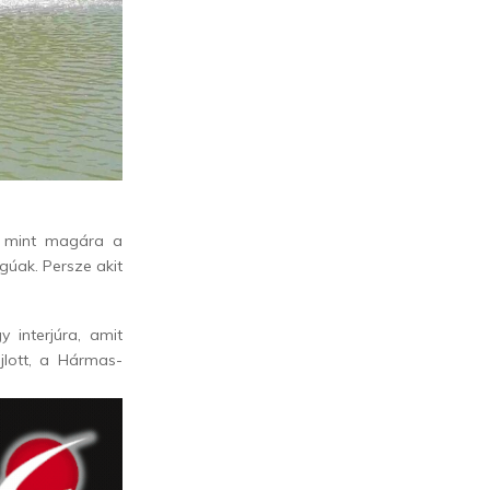
 mint magára a
gúak. Persze akit
y interjúra, amit
jlott, a Hármas-