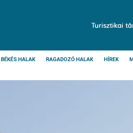
BÉKÉS HALAK
RAGADOZÓ HALAK
HÍREK
M