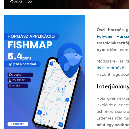
2023.11.22.
Őszi harcsás g
Folyami Harcs
tartalomkészítő
nyár utáni, verm
Módszerek és t
őszi márnázás 
viszont ragadoz
Interjúalan
Robi gyermekkor
iskoláját a leg
őshonos csúcsra
Érdemes róla tu
mint egy szabad