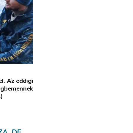
l. Az eddigi
végbemennek
.)
ZA, DE