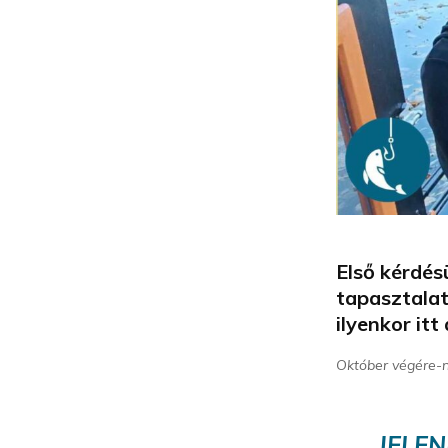
Első kérdés
tapasztala
ilyenkor it
Október végére-n
JELEN