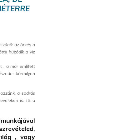
MÉTERRE
szűnik az őrzés a
tte húzódik a víz
 , a már említett
iszedni bármilyen
hozzánk, a sodrás
eveleken is. Itt a
 munkájával
zrevételed,
ilág , vagy