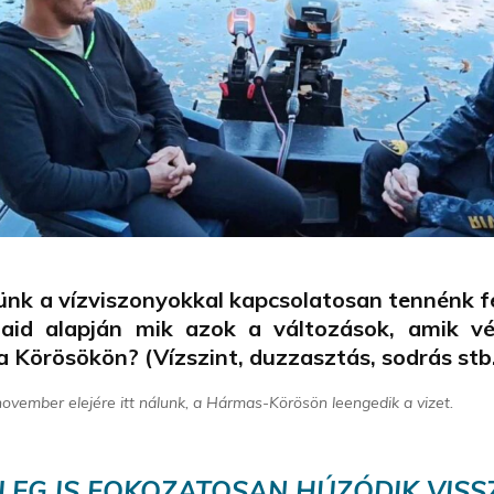
ünk a vízviszonyokkal kapcsolatosan tennénk fe
taid alapján mik azok a változások, amik 
t a Körösökön? (Vízszint, duzzasztás, sodrás stb
ovember elejére itt nálunk, a Hármas-Körösön leengedik a vizet.
LEG IS FOKOZATOSAN HÚZÓDIK VISS