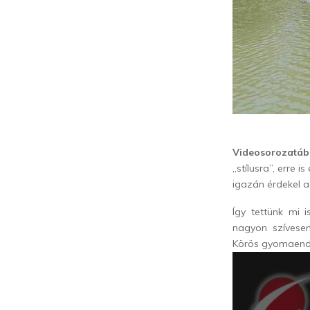
Videosorozatáb
„stílusra”, erre
igazán érdekel a
Így tettünk mi i
nagyon szívesen
Körös gyomaendr