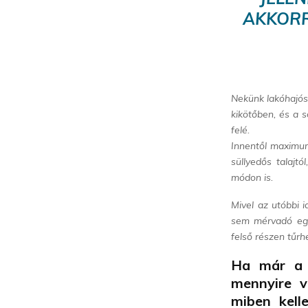
AKKORR
Nekünk lakóhajós
kikötőben, és a 
felé.
Innentől maximum
süllyedős talajt
módon is.
Mivel az utóbbi 
sem mérvadó egyál
felső részen tűrh
Ha már a d
mennyire v
miben kell