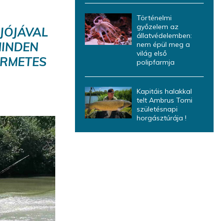
Történelmi
győzelem az
JÓJÁVAL
állatvédelemben:
MINDEN
nem épül meg a
világ első
ERMETES
polipfarmja
Kapitáis halakkal
telt Ambrus Tomi
születésnapi
horgásztúrája !