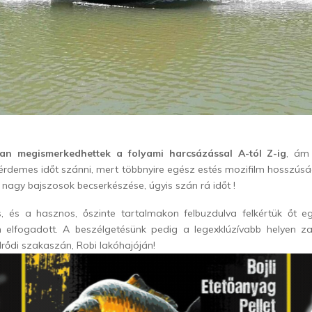
an megismerkedhettek a folyami harcsázással A-tól Z-ig
, ám
 is érdemes időt szánni, mert többnyire egész estés mozifilm hosszúsá
 nagy bajszosok becserkészése, úgyis szán rá időt !
s, és a hasznos, őszinte tartalmakon felbuzdulva felkértük őt eg
 elfogadott. A beszélgetésünk pedig a legexklúzívabb helyen za
ődi szakaszán, Robi lakóhajóján!