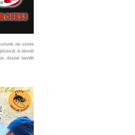
oztunk, de szinte
járásról. A témát
s, ősszel bevált