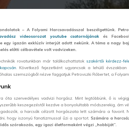
ondolatok – A Folyami Harcsavadásszal beszélgettünk. Petro
avadász videosorozat youtube csatornájának
és Facebook
je egy igazán exklúzív interjút adott nekünk. A téma a nagy b
elés előtti célbavétele volt vadvizeken.
echnikák rovatunkban már találkozhattatok
szakértői kérdezz-fele
kapcsán
. Következő fejezetként ugyancsak a lehülő évszakban 
óhalas szemszögből nézve faggatjuk Petrovszki Róbertet, a Folyam
yunk
a óta szenvedélyes vadvizi horgász. Mint legtöbbünk, ő is végig
egyszerűbb keszegezéstől kezdve a bonyolultabb módszerekig, ám v
gadozók, a harcsák célzott horgászata lett számára a favorit. 
dni, hogy iszonyú fanatizmussal űzi a sportot.
Számára a harcsáz
idős szórakozás, egy igazi életformaként végzi „hobbiját”.