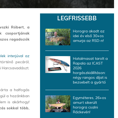
LEGFRISSEBB
vszki Róbert, a
Horogra akadt az
 csoportjának
idei év első 30+os
ajszos ragadozók
amurja az RSD-n!
lek interjúval az
Hatalmasat tarolt a
történő pecáról,
Rapala az ICAST
i Harcsavadászt.
2026
horgászkiállításon:
négy rangos díjat is
bezsebelt a gyártó
járta a halfogás
égül a hazánkban
Egyméteres, 26+os
Nem is akárhogy!
amurt sikerült
horogra csalni
ás sokkal több,
Ráckevén!