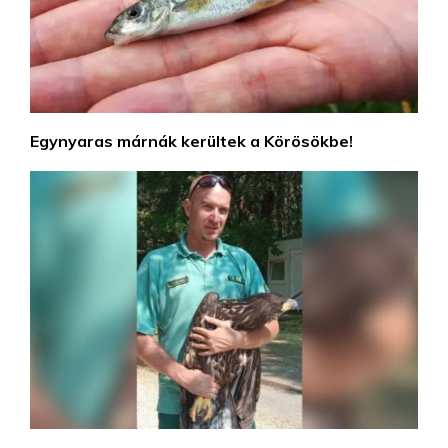
Egynyaras márnák kerültek a Körösökbe!