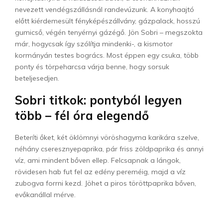
nevezett vendégszállásnál randevúzunk. A konyhaajtó
előtt kiérdemesült fényképészállvány, gázpalack, hosszú
gumicső, végén tenyérnyi gázégő. Jön Sobri – megszokta
már, hogycsak így szólítja mindenki-, a kismotor
kormányán testes bogrács. Most éppen egy csuka, több
ponty és törpeharcsa várja benne, hogy sorsuk
beteljesedjen.
Sobri titkok: pontyból legyen
több – fél óra elegendő
Beteríti őket, két öklömnyi vöröshagyma karikára szelve,
néhány cseresznyepaprika, pár friss zöldpaprika és annyi
víz, ami mindent bőven ellep. Felcsapnak a lángok,
rövidesen hab fut fel az edény pereméig, majd a víz
zubogva forrni kezd. Jöhet a piros töröttpaprika bőven,
evőkanállal mérve.