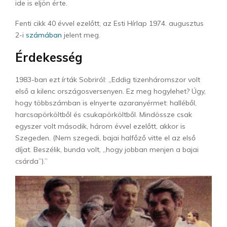
ide is eljön érte.
Fenti cikk 40 évvel ezelőtt, az Esti Hírlap 1974. augusztus
2-i
számában
jelent meg.
Érdekesség
1983-ban ezt írták Sobriról: „Eddig tizenháromszor volt
első a kilenc országosversenyen. Ez meg hogylehet? Úgy,
hogy többszámban is elnyerte azaranyérmet: halléből,
harcsapörköltből és csukapörköltből. Mindössze csak
egyszer volt második, három évvel ezelőtt, akkor is
Szegeden. (Nem szegedi, bajai halfőző vitte el az első
díjat. Beszélik, bunda volt, „hogy jobban menjen a bajai
csárda”).”