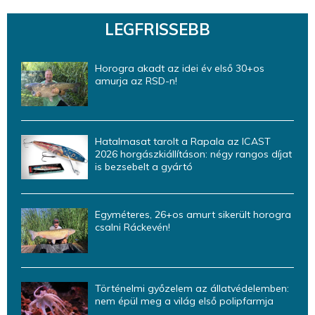
LEGFRISSEBB
Horogra akadt az idei év első 30+os
amurja az RSD-n!
Hatalmasat tarolt a Rapala az ICAST
2026 horgászkiállításon: négy rangos díjat
is bezsebelt a gyártó
Egyméteres, 26+os amurt sikerült horogra
csalni Ráckevén!
Történelmi győzelem az állatvédelemben:
nem épül meg a világ első polipfarmja