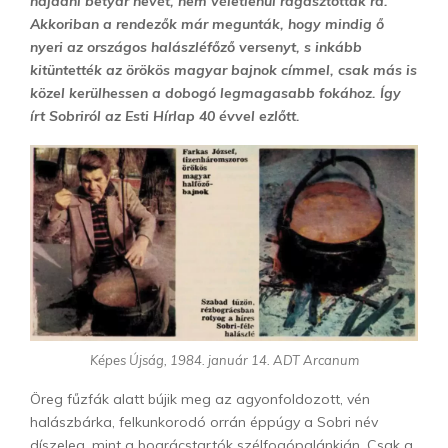
hajdani betyár nevét, nem véletlenül ragasztották rá.
Akkoriban a rendezők már megunták, hogy mindig ő
nyeri az országos halászléfőző versenyt, s inkább
kitüntették az örökös magyar bajnok címmel, csak más is
közel kerülhessen a dobogó legmagasabb fokához. Így
írt Sobriról az Esti Hírlap 40 évvel ezlőtt.
Képes Újság, 1984. január 14. ADT Arcanum
Öreg fűzfák alatt bújik meg az agyonfoldozott, vén
halászbárka, felkunkorodó orrán éppúgy a Sobri név
díszeleg, mint a bográcstartók szélfogópalánkján. Csak a