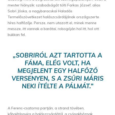
mester hiányzik: szabadságát tölti Farkas József, alias
Sobri Jóska, a nagybaracskai Haladás
Termelőszövetkezet halászcsárdájának országszerte
híres halfőzője. Persze, nem utazott el, minek menne
messze, itt vannak a barátai, robogóján hol itt, hol ott
bukkan fel.
„SOBRIRÓL AZT TARTOTTA A
FÁMA, ELÉG VOLT, HA
MEGJELENT EGY HALFŐZŐ
VERSENYEN, S A ZSŰRI MÁRIS
NEKI ÍTÉLTE A PÁLMÁT.”
A Ferenc-csatorna partján, a strand tövében,
kőhajításnyira a halászcsárdától, a csónakháznak