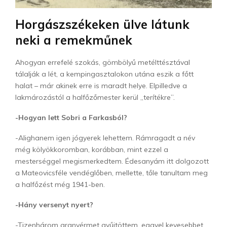
Horgászszékeken ülve látunk
neki a remekműnek
Ahogyan errefelé szokás, gömbölyű metélttésztával
tálalják a lét, a kempingasztalokon utána eszik a főtt
halat – már akinek erre is maradt helye. Elpilledve a
lakmározástól a halfőzőmester kerül „terítékre”.
-Hogyan lett Sobri a Farkasból?
-Alighanem igen jógyerek lehettem. Rámragadt a név
még kölyökkoromban, korábban, mint ezzel a
mesterséggel megismerkedtem. Édesanyám itt dolgozott
a Mateovicsféle vendéglőben, mellette, tőle tanultam meg
a halfőzést még 1941-ben.
-Hány versenyt nyert?
-Tizenhárom aranyérmet gyűjtöttem, eggyel kevesebbet,