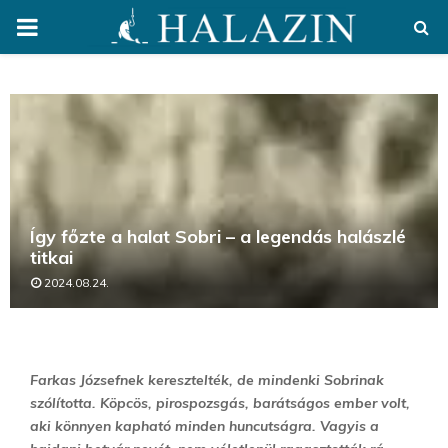
PRIMARY
MENU
Így főzte a halat Sobri – a legendás halászlé
titkai
2024.08.24.
Farkas Józsefnek keresztelték, de mindenki Sobrinak
szólította. Köpcös, pirospozsgás, barátságos ember volt,
aki könnyen kapható minden huncutságra. Vagyis a