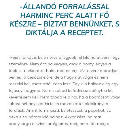
-ÁLLANDÓ FORRALÁSSAL
HARMINC PERC ALATT FŐ
KÉSZRE – BÍZTAT BENNÜNKET, S
DIKTÁLJA A RECEPTET.
-Fejét-farkát is belemérve a legjobb fél kiló halat venni egy
személyre. Nem árt, ha vegyes, csak a ponty legyen a
több, s a felbontott halat már ne érje víz, a vére maradjon
benne. Jó besózni előre, de a hagymát vágni és nem
reszelni kell, mert attól édes lesz. Egy kiló halhoz elég egy
tojásnyi hagyma. Nem szabad befedni az edényt, a lét
keverni sem kell. Nem tapad le a hal, ha a bográcsot, vagy
lábost néhányszor hirtelen mozdulattal oldalirányba
fordítjuk. Amint forrni kezd, beletesszük a paprikát, tíz
deka elég három kiló halhoz. Akkor kész, ha már
aranysárga a színe, amíg piros, még nem főtt meg a