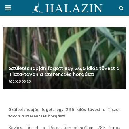
PRIMARY
MENU
Születésnapján fogott egy 26,5 kilós tövest a
Tisza-tavon a szerencsés horgász!
2025.06.26.
Születésnapján fogott egy 26,5 kilós tövest a Tisza-
tavon a szerencsés horgász!
Kovács József a Poroszlói-medencében 26,5 kg-os