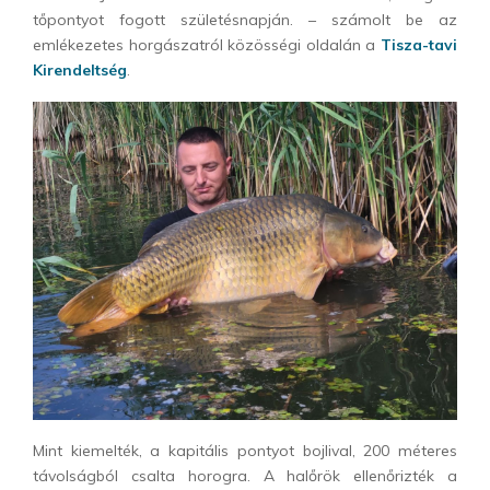
tőpontyot fogott születésnapján. – számolt be az
emlékezetes horgászatról közösségi oldalán a
Tisza-tavi
Kirendeltség
.
Mint kiemelték, a kapitális pontyot bojlival, 200 méteres
távolságból csalta horogra. A halőrök ellenőrizték a