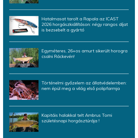
Hatalmasat tarolt a Rapala az ICAST
2026 horgászkiállításon: négy rangos díjat
is bezsebelt a gyártó
Egyméteres, 26+os amurt sikerült horogra
csalni Ráckevén!
Történelmi győzelem az állatvédelemben:
nem épül meg a világ első polipfarmja
Kapitáis halakkal telt Ambrus Tomi
születésnapi horgásztúrája !