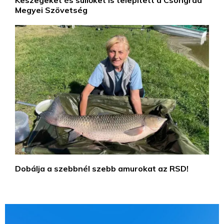
Keszegeket és süllőket is telepített a Csongrád
Megyei Szövetség
Dobálja a szebbnél szebb amurokat az RSD!