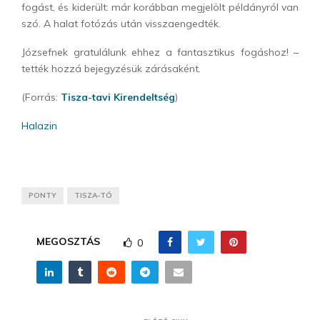
fogást, és kiderült: már korábban megjelölt példányról van
szó. A halat fotózás után visszaengedték.
Józsefnek gratulálunk ehhez a fantasztikus fogáshoz! –
tették hozzá bejegyzésük zárásaként.
(Forrás:
Tisza-tavi Kirendeltség
)
Halazin
PONTY
TISZA-TÓ
MEGOSZTÁS
0