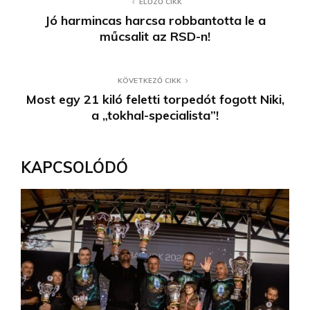
ELŐZŐ CIKK
Jó harmincas harcsa robbantotta le a
műcsalit az RSD-n!
KÖVETKEZŐ CIKK
Most egy 21 kiló feletti torpedót fogott Niki,
a „tokhal-specialista”!
KAPCSOLÓDÓ