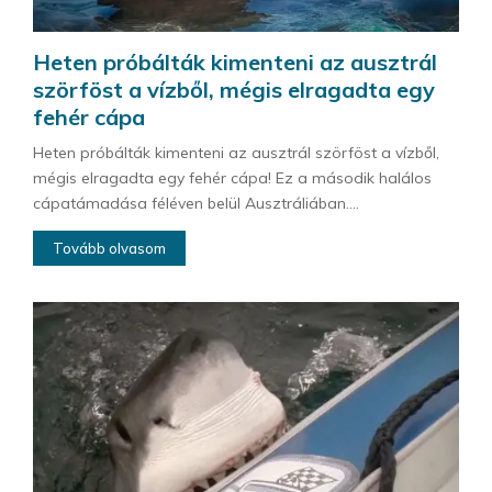
Heten próbálták kimenteni az ausztrál
szörföst a vízből, mégis elragadta egy
fehér cápa
Heten próbálták kimenteni az ausztrál szörföst a vízből,
mégis elragadta egy fehér cápa! Ez a második halálos
cápatámadása féléven belül Ausztráliában....
Tovább olvasom