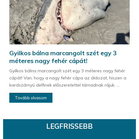
Gyilkos bálna marcangolt szét egy 3
méteres nagy fehér cápát!
Gyilkos bálna marcangolt szét egy 3 méteres nagy fehér
cápát! Van, hogy a nagy fehér cápa az áldozat, hiszen a
kardszárnyú delfinek előszeretettel támadnak rájuk. ...
Tovább olvasom
LEGFRISSEBB