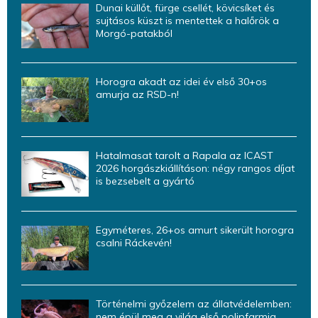
Dunai küllőt, fürge csellét, kövicsíket és
sujtásos küszt is mentettek a halőrök a
Morgó-patakból
Horogra akadt az idei év első 30+os
amurja az RSD-n!
Hatalmasat tarolt a Rapala az ICAST
2026 horgászkiállításon: négy rangos díjat
is bezsebelt a gyártó
Egyméteres, 26+os amurt sikerült horogra
csalni Ráckevén!
Történelmi győzelem az állatvédelemben:
nem épül meg a világ első polipfarmja