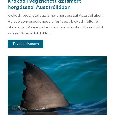
Krokodil végzhetett az ismert
horgásszal Ausztráliában
Krokodil végzhetett az ismert horgásszal Ausztráliában.
Ha bebizonyosodik, hogy a férfit egy krokodil falta fel,
akkor már 14-re emelkedik a halálos krokodiltámadások
száma. Krokodilok lakta...
Tovább olvasom