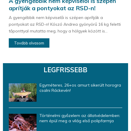
A gyengébbik nem képviselői is szépen
aprítják a pontyokat az RSD-n!
A gyengébbik nem képviselői is szépen aprítják a
pontyokat az RSD-n! Kószó Andrea gyönyörű 16 kg feletti
tőponttyal mutatta meg, hogy a hölgyek között is...
Tovább olvasom
LEGFRISSEBB
Egyméteres, 26+os amurt sikerült horogra
csalni Ráckevén!
Történelmi győzelem az állatvédelemben:
nem épül meg a világ első polipfarmja