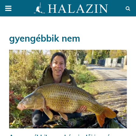
PRIMARY
MENU
gyengébbik nem