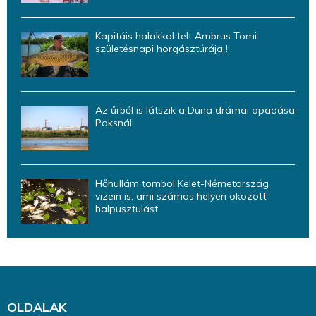
Kapitáis halakkal telt Ambrus Tomi
születésnapi horgásztúrája !
Az űrből is látszik a Duna drámai apadása
Paksnál
Hőhullám tombol Kelet-Németország
vizein is, ami számos helyen okozott
halpusztulást
OLDALAK