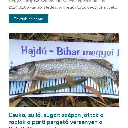
Megyei Horgász Szervezete Szövetségének halőrei
2024.01.06 -án sötétedéskor megállítottak egy járművet...
Tovább olvasom
Csuka, süllő, sügér: szépen jöttek a
rablók a parti pergető versenyen a