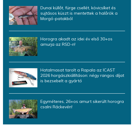
Dunai küllőt, fürge csellét, kövicsíket és
sujtásos küszt is mentettek a halőrök a
Morgó-patakból
Horogra akadt az idei év első 30+os
amurja az RSD-n!
Hatalmasat tarolt a Rapala az ICAST
2026 horgászkiállításon: négy rangos díjat
is bezsebelt a gyártó
Egyméteres, 26+os amurt sikerült horogra
csalni Ráckevén!