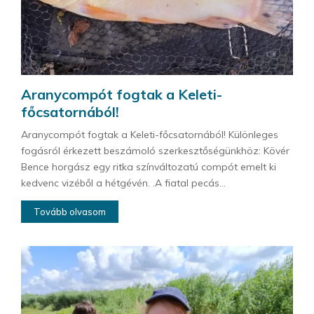
Aranycompót fogtak a Keleti-
főcsatornából!
Aranycompót fogtak a Keleti-főcsatornából! Különleges
fogásról érkezett beszámoló szerkesztőségünkhöz: Kövér
Bence horgász egy ritka színváltozatú compót emelt ki
kedvenc vizéből a hétgévén. .A fiatal pecás...
Tovább olvasom