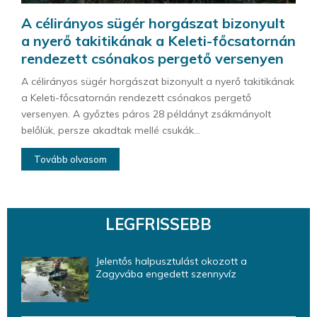
A célirányos sügér horgászat bizonyult
a nyerő takitikának a Keleti-főcsatornán
rendezett csónakos pergető versenyen
A célirányos sügér horgászat bizonyult a nyerő takitikának
a Keleti-főcsatornán rendezett csónakos pergető
versenyen. A győztes páros 28 példányt zsákmányolt
belőlük, persze akadtak mellé csukák...
Tovább olvasom
LEGFRISSEBB
Jelentős halpusztulást okozott a
Zagyvába engedett szennyvíz