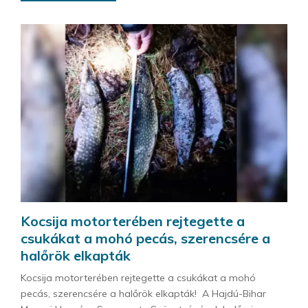
Kocsija motorterében rejtegette a
csukákat a mohó pecás, szerencsére a
halőrök elkapták
Kocsija motorterében rejtegette a csukákat a mohó
pecás, szerencsére a halőrök elkapták! A Hajdú-Bihar