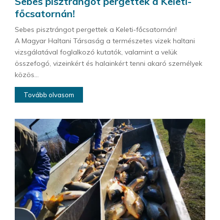
Sebes pisztrángot pergettek a Keleti-
főcsatornán!
Sebes pisztrángot pergettek a Keleti-főcsatornán!
A Magyar Haltani Társaság a természetes vizek haltani
vizsgálatával foglalkozó kutatók, valamint a velük
összefogó, vizeinkért és halainkért tenni akaró személyek
közös...
Tovább olvasom