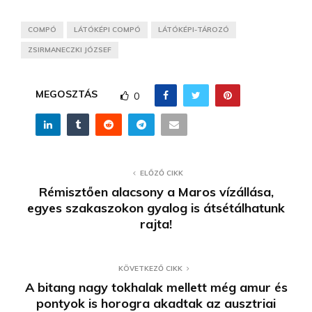
COMPÓ
LÁTÓKÉPI COMPÓ
LÁTÓKÉPI-TÁROZÓ
ZSIRMANECZKI JÓZSEF
MEGOSZTÁS
0
ELŐZŐ CIKK
Rémisztően alacsony a Maros vízállása,
egyes szakaszokon gyalog is átsétálhatunk
rajta!
KÖVETKEZŐ CIKK
A bitang nagy tokhalak mellett még amur és
pontyok is horogra akadtak az ausztriai