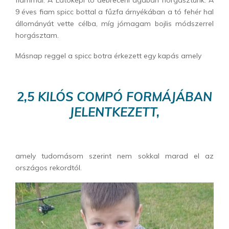
fiammal. A Látóképi tó debreceni ágában horgásztunk. A
9 éves fiam spicc bottal a fűzfa árnyékában a tó fehér hal
állományát vette célba, míg jómagam bojlis módszerrel
horgásztam.
Másnap reggel a spicc botra érkezett egy kapás amely
2,5 KILÓS COMPÓ FORMÁJÁBAN
JELENTKEZETT,
amely tudomásom szerint nem sokkal marad el az
országos rekordtól.