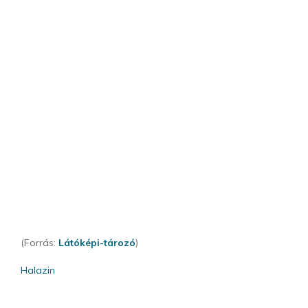
(Forrás:
Látóképi-tározó
)
Halazin