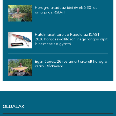
Horogra akadt az idei év első 30+os
amurja az RSD-n!
Hatalmasat tarolt a Rapala az ICAST
2026 horgászkiállításon: négy rangos díjat
is bezsebelt a gyártó
Egyméteres, 26+os amurt sikerült horogra
csalni Ráckevén!
OLDALAK