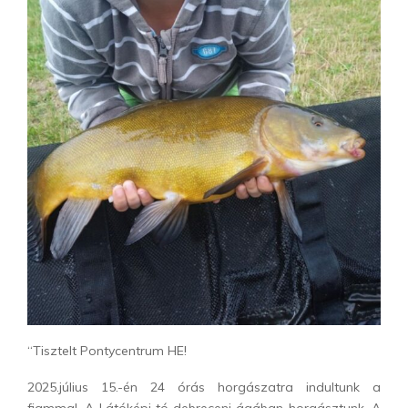
“Tisztelt Pontycentrum HE!
2025.július 15.-én 24 órás horgászatra indultunk a