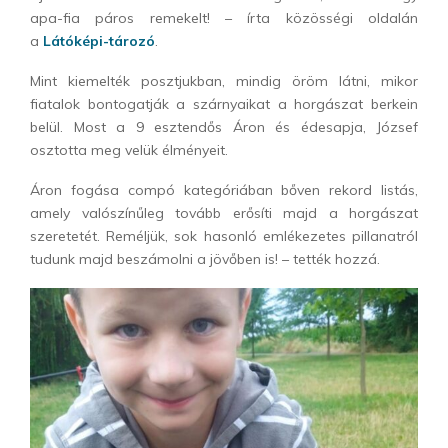
apa-fia páros remekelt! – írta közösségi oldalán
a
Látóképi-tározó
.
Mint kiemelték posztjukban, mindig öröm látni, mikor
fiatalok bontogatják a szárnyaikat a horgászat berkein
belül. Most a 9 esztendős Áron és édesapja, József
osztotta meg velük élményeit.
Áron fogása compó kategóriában bőven rekord listás,
amely valószínűleg tovább erősíti majd a horgászat
szeretetét. Reméljük, sok hasonló emlékezetes pillanatról
tudunk majd beszámolni a jövőben is! – tették hozzá.