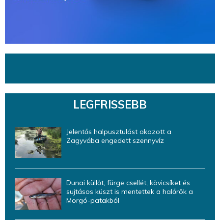
LEGFRISSEBB
Jelentős halpusztulást okozott a
Zagyvába engedett szennyvíz
Dunai küllőt, fürge csellét, kövicsíket és
sujtásos küszt is mentettek a halőrök a
Morgó-patakból