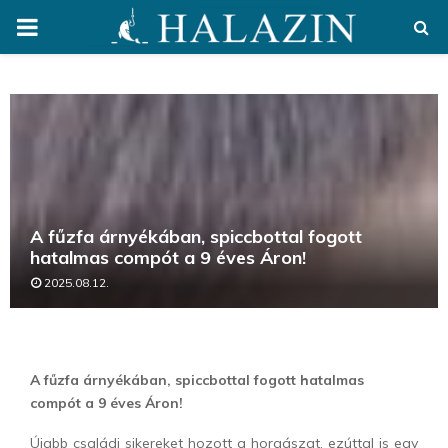
PRIMARY
MENU
A fűzfa árnyékában, spiccbottal fogott
hatalmas compót a 9 éves Áron!
2025.08.12.
A fűzfa árnyékában, spiccbottal fogott hatalmas
compót a 9 éves Áron!
Újabb családi sikereket hozott a horgászat, ezúttal is egy