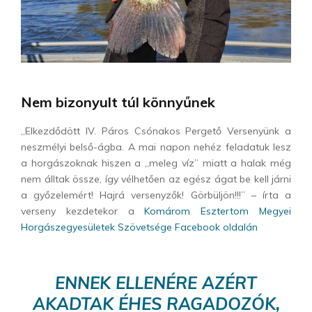
Nem bizonyult túl könnyűnek
„Elkezdődött IV. Páros Csónakos Pergető Versenyünk a
neszmélyi belső-ágba. A mai napon nehéz feladatuk lesz
a horgászoknak hiszen a „meleg víz” miatt a halak még
nem álltak össze, így vélhetően az egész ágat be kell járni
a győzelemért! Hajrá versenyzők! Görbüljön!!!” – írta a
verseny kezdetekor a
Komárom Esztertom Megyei
Horgászegyesületek Szövetsége Facebook oldalán
ENNEK ELLENÉRE AZÉRT
AKADTAK ÉHES RAGADOZÓK,