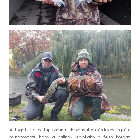
A fogott halak faj szerinti eloszlásában érdekességként
mutatkozott, hogy a balinok leginkább a felső körgáti