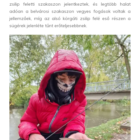
zsilip feletti szakaszon jelentkeztek, és legtöbb halat
adóan a belvárosi szakaszon vegyes fogások voltak a
jellemzőek, míg az alsó körgáti zsilip felé eső részen a
sügérek jelenléte tűnt erőteljesebbnek.