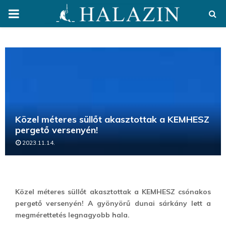
PRIMARY
MENU
Közel méteres süllőt akasztottak a KEMHESZ
pergető versenyén!
2023.11.14.
Közel méteres süllőt akasztottak a KEMHESZ csónakos
pergető versenyén! A gyönyörű dunai sárkány lett a
megmérettetés legnagyobb hala.