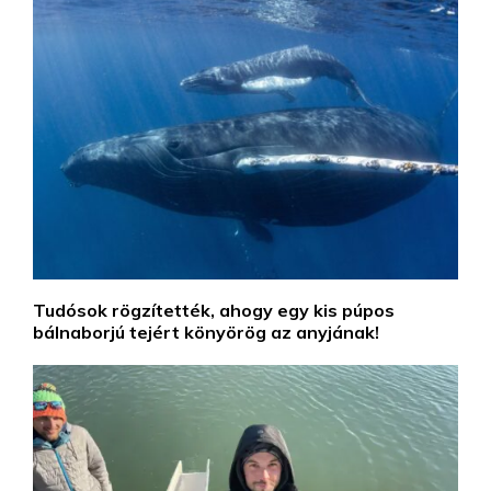
Tudósok rögzítették, ahogy egy kis púpos
bálnaborjú tejért könyörög az anyjának!