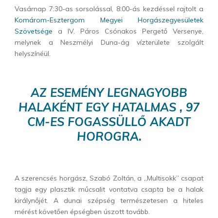
Vasárnap 7:30-as sorsolással, 8:00-ás kezdéssel rajtolt a
Komárom-Esztergom Megyei Horgászegyesületek
Szövetsége
a IV. Páros Csónakos Pergető Versenye,
melynek a Neszmélyi Duna-ág vízterülete szolgált
helyszínéül.
AZ ESEMÉNY LEGNAGYOBB
HALAKÉNT EGY HATALMAS ,
97
CM-ES FOGASSÜLLŐ
AKADT
HOROGRA.
A szerencsés horgász, Szabó Zoltán, a „Multisokk” csapat
tagja egy plasztik műcsalit vontatva csapta be a halak
királynőjét. A dunai szépség természetesen a hiteles
mérést követően épségben úszott tovább.