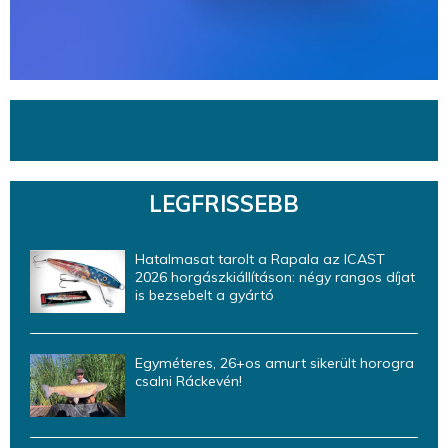
LEGFRISSEBB
Hatalmasat tarolt a Rapala az ICAST
2026 horgászkiállításon: négy rangos díjat
is bezsebelt a gyártó
Egyméteres, 26+os amurt sikerült horogra
csalni Ráckevén!