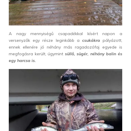
A nagy mennyiségű csapadékkal kísért napon a
versenyzők egy része leginkább a
csukákra
pályázott,
ennek ellenére jó néhány más ragadozófaj egyede is
megfogásra került, úgymint
süllő, sügér, néhány balin és
egy harcsa is.