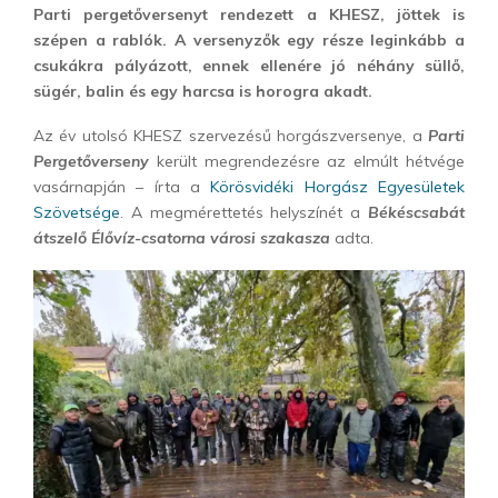
Parti pergetőversenyt rendezett a KHESZ, jöttek is
szépen a rablók. A versenyzők egy része leginkább a
csukákra pályázott, ennek ellenére jó néhány süllő,
sügér, balin és egy harcsa is horogra akadt.
Az év utolsó KHESZ szervezésű horgászversenye, a
Parti
Pergetőverseny
került megrendezésre az elmúlt hétvége
vasárnapján – írta a
Körösvidéki Horgász Egyesületek
Szövetsége
. A megmérettetés helyszínét a
Békéscsabát
átszelő Élővíz-csatorna városi szakasza
adta.