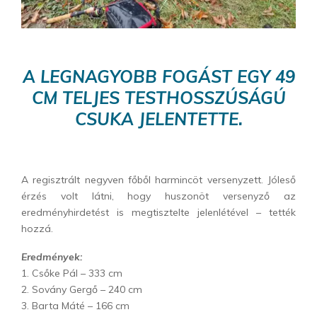
A LEGNAGYOBB FOGÁST EGY 49
CM TELJES TESTHOSSZÚSÁGÚ
CSUKA JELENTETTE.
A regisztrált negyven főből harmincöt versenyzett. Jóleső
érzés volt látni, hogy huszonöt versenyző az
eredményhirdetést is megtisztelte jelenlétével – tették
hozzá.
Eredmények:
1. Csőke Pál – 333 cm
2. Sovány Gergő – 240 cm
3. Barta Máté – 166 cm