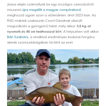
Június elején számoltunk be egy országos szenzációról,
miszerint
újra megdőlt a magyar compórekord,
méghozzá ugyan azon a vízterületen, ahol 2023-ban. Az
RSD makádi szakaszán Csont Dávidnak sikerült
megszákolni a gyöngyörű halat, mely akkor
3,6 kg-ot
nyomott,és 46 cm testhosszal bírt
. A helyszínen volt akkor
Bán Szabolcs
, a rendkívül eredményes kisdunai horgász,
akinek szomszédságában történt az eset.