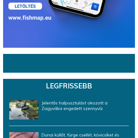
LEGFRISSEBB
Jelentős halpusztulást okozott a
Zagyvába engedett szennyvíz
Dunai küllőt, fürge csellét, kövicsíket és