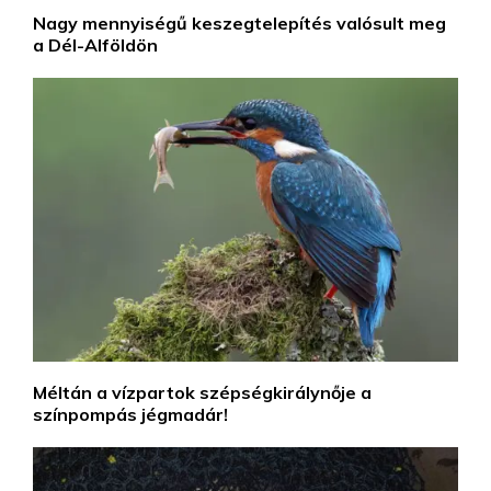
Nagy mennyiségű keszegtelepítés valósult meg
a Dél-Alföldön
Méltán a vízpartok szépségkirálynője a
színpompás jégmadár!