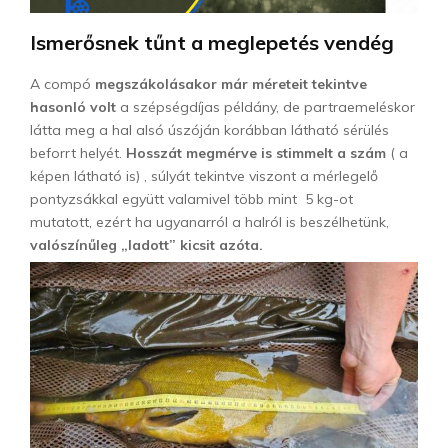
Ismerősnek tűnt a meglepetés vendég
A compó
megszákolásakor már méreteit tekintve
hasonló volt
a szépségdíjas példány, de partraemeléskor
látta meg a hal alsó úszóján korábban látható sérülés
beforrt helyét.
Hosszát megmérve is stimmelt a szám
( a
képen látható is) , súlyát tekintve viszont a mérlegelő
pontyzsákkal együtt valamivel több mint 5 kg-ot
mutatott, ezért ha ugyanarról a halról is beszélhetünk,
valószínűleg „ladott” kicsit azóta.