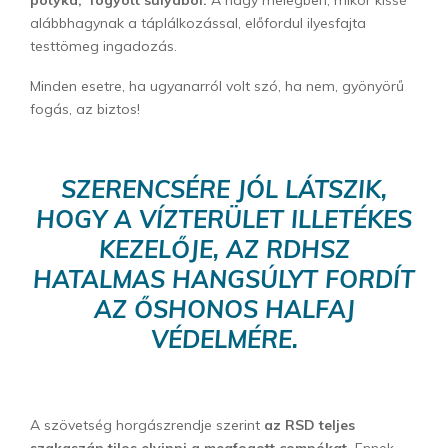
alábbhagynak a táplálkozással, előfordul ilyesfajta
testtömeg ingadozás.
Minden esetre, ha ugyanarról volt szó, ha nem, gyönyörű
fogás, az biztos!
SZERENCSÉRE JÓL LÁTSZIK,
HOGY A VÍZTERÜLET ILLETÉKES
KEZELŐJE, AZ
RDHSZ
HATALMAS HANGSÚLYT FORDÍT
AZ ŐSHONOS HALFAJ
VÉDELMÉRE.
A szövetség horgászrendje szerint
az RSD teljes
szakaszán tilos elvinni a megfogott compókat.
Ennek