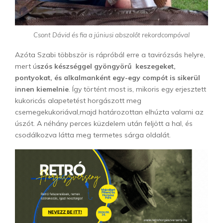
Csont Dávid és fia a júniusi abszolőt rekordcompóval
Azóta Szabi többször is rápróbál erre a tavirózsás helyre,
mert ú
szós készséggel gyöngyörű keszegeket,
pontyokat, és alkalmanként egy-egy compót is sikerül
innen kiemelnie
. Így történt most is, mikoris egy erjesztett
kukoricás alapetetést horgászott meg
csemegekukoriával,majd határozottan elhúzta valami az
úszót. A néhány perces küzdelem után feljött a hal, és
csodálkozva látta meg termetes sárga oldalát.