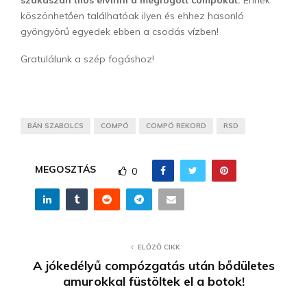
köszönhetően találhatóak ilyen és ehhez hasonló
gyöngyörű egyedek ebben a csodás vízben!
Gratulálunk a szép fogáshoz!
BÁN SZABOLCS
COMPÓ
COMPÓ REKORD
RSD
MEGOSZTÁS
0
ELŐZŐ CIKK
A jókedélyű compózgatás után bődületes
amurokkal füstöltek el a botok!