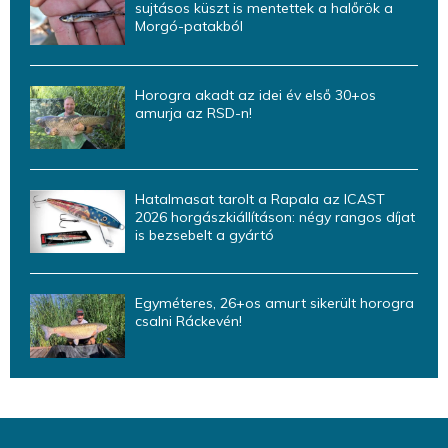
sujtásos küszt is mentettek a halőrök a
Morgó-patakból
Horogra akadt az idei év első 30+os
amurja az RSD-n!
Hatalmasat tarolt a Rapala az ICAST
2026 horgászkiállításon: négy rangos díjat
is bezsebelt a gyártó
Egyméteres, 26+os amurt sikerült horogra
csalni Ráckevén!