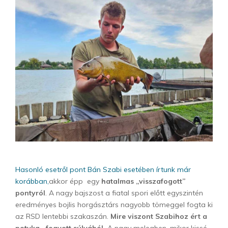
Hasonló esetről pont Bán Szabi esetében írtunk már
korábban,
akkor épp egy
hatalmas „visszafogott”
pontyról
. A nagy bajszost a fiatal spori előtt egyszintén
eredményes bojlis horgásztárs nagyobb tömeggel fogta ki
az RSD lentebbi szakaszán.
Mire viszont Szabihoz ért a
potyka, fogyott súlyából.
A nagy melegben, mikor kissé