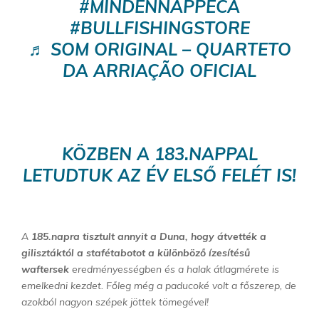
#MINDENNAPPECA
#BULLFISHINGSTORE
♬ SOM ORIGINAL – QUARTETO
DA ARRIAÇÃO OFICIAL
KÖZBEN A 183.NAPPAL
LETUDTUK AZ ÉV ELSŐ FELÉT IS!
A
185.napra tisztult annyit a Duna, hogy átvették a
gilisztáktól a stafétabotot a különböző ízesítésű
waftersek
eredményességben és a halak átlagmérete is
emelkedni kezdet. Főleg még a paducoké volt a főszerep, de
azokból nagyon szépek jöttek tömegével!