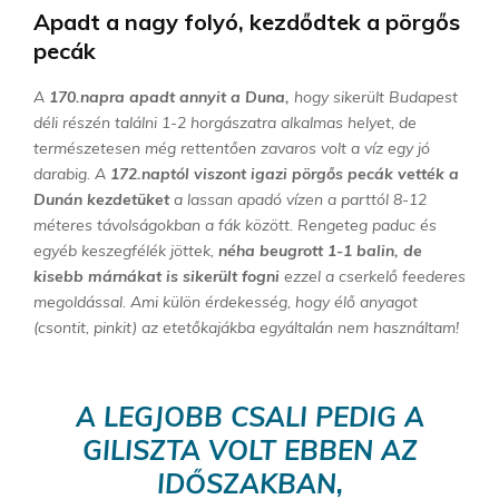
Apadt a nagy folyó, kezdődtek a pörgős
pecák
A
170.napra apadt annyit a Duna,
hogy sikerült Budapest
déli részén találni 1-2 horgászatra alkalmas helyet, de
természetesen még rettentően zavaros volt a víz egy jó
darabig. A
172.naptól viszont igazi pörgős pecák vették a
Dunán kezdetüket
a lassan apadó vízen a parttól 8-12
méteres távolságokban a fák között. Rengeteg paduc és
egyéb keszegfélék jöttek,
néha beugrott 1-1 balin, de
kisebb márnákat is sikerült fogni
ezzel a cserkelő feederes
megoldással. Ami külön érdekesség, hogy élő anyagot
(csontit, pinkit) az etetőkajákba egyáltalán nem használtam!
A LEGJOBB CSALI PEDIG A
GILISZTA VOLT EBBEN AZ
IDŐSZAKBAN,