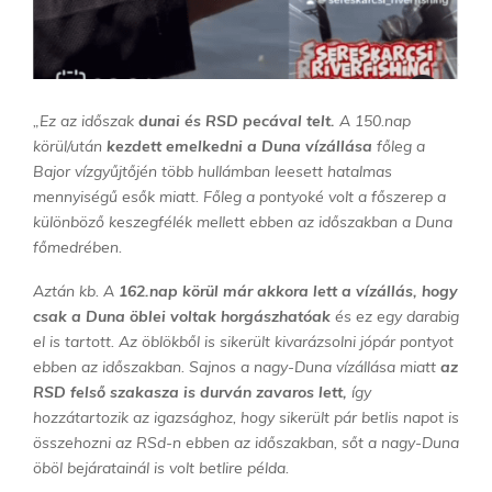
„Ez az időszak
dunai és RSD pecával telt.
A 150.nap
körül/után
kezdett emelkedni a Duna vízállása
főleg a
Bajor vízgyűjtőjén több hullámban leesett hatalmas
mennyiségű esők miatt. Főleg a pontyoké volt a főszerep a
különböző keszegfélék mellett ebben az időszakban a Duna
főmedrében.
Aztán kb. A
162.nap körül már akkora lett a vízállás, hogy
csak a Duna öblei voltak horgászhatóak
és ez egy darabig
el is tartott. Az öblökből is sikerült kivarázsolni jópár pontyot
ebben az időszakban. Sajnos a nagy-Duna vízállása miatt
az
RSD felső szakasza is durván zavaros lett,
így
hozzátartozik az igazsághoz, hogy sikerült pár betlis napot is
összehozni az RSd-n ebben az időszakban, sőt a nagy-Duna
öböl bejáratainál is volt betlire példa.