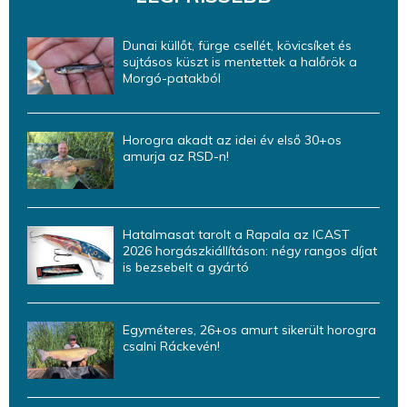
Dunai küllőt, fürge csellét, kövicsíket és
sujtásos küszt is mentettek a halőrök a
Morgó-patakból
Horogra akadt az idei év első 30+os
amurja az RSD-n!
Hatalmasat tarolt a Rapala az ICAST
2026 horgászkiállításon: négy rangos díjat
is bezsebelt a gyártó
Egyméteres, 26+os amurt sikerült horogra
csalni Ráckevén!