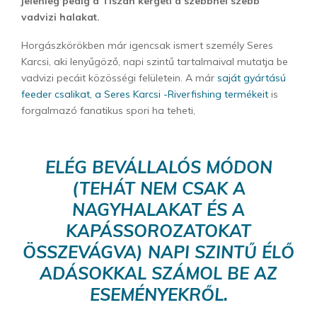
jelenleg pedig a Tiszán kergeti a szebbnél szebb
vadvizi halakat.
Horgászkörökben már igencsak ismert személy Seres
Karcsi, aki lenyűgöző, napi szintű tartalmaival mutatja be
vadvizi pecáit közösségi felületein. A már
saját gyártású
feeder csalikat, a Seres Karcsi -Riverfishing termékeit
is
forgalmazó fanatikus spori ha teheti,
ELÉG BEVÁLLALÓS MÓDON
(TEHÁT NEM CSAK A
NAGYHALAKAT ÉS A
KAPÁSSOROZATOKAT
ÖSSZEVÁGVA) NAPI SZINTŰ ÉLŐ
ADÁSOKKAL SZÁMOL BE AZ
ESEMÉNYEKRŐL.