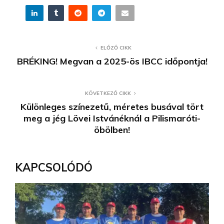
ELŐZŐ CIKK
BRÉKING! Megvan a 2025-ös IBCC időpontja!
KÖVETKEZŐ CIKK
Különleges színezetű, méretes busával tört
meg a jég Lövei Istvánéknál a Pilismaróti-
öbölben!
KAPCSOLÓDÓ