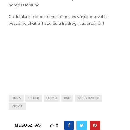
horgásztársunk.
Gratulálunk a kitartó munkához, és várjuk a további
beszámolókat a Tisza és a Bodrog „vadorzóiról”!
DUNA
FEEDER
FOLYÓ
RSD
SERES KARCSI
VADVÍZ
MEGOSZTÁS
0