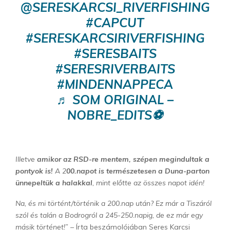
@SERESKARCSI_RIVERFISHING
#CAPCUT
#SERESKARCSIRIVERFISHING
#SERESBAITS
#SERESRIVERBAITS
#MINDENNAPPECA
♬ SOM ORIGINAL –
NOBRE_EDITS⚽️
Illetve
amikor az RSD-re mentem, szépen megindultak a
pontyok is!
A 2
00.napot is természetesen a Duna-parton
ünnepeltük a halakkal
, mint előtte az összes napot idén!
Na, és mi történt/történik a 200.nap után? Ez már a Tiszáról
szól és talán a Bodrogról a 245-250.napig, de ez már egy
másik történet!” –
Írta beszámolójában Seres Karcsi