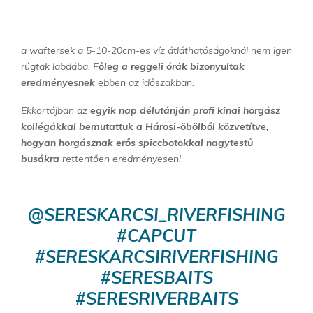
a waftersek a 5-10-20cm-es víz átláthatóságoknál nem igen
rúgtak labdába. F
őleg a reggeli órák bizonyultak
eredményesnek
ebben az időszakban.
Ekkortájban az
egyik nap délutánján profi kinai horgász
kollégákkal bemutattuk a Hárosi-öbölből közvetítve,
hogyan horgásznak erős spiccbotokkal nagytestű
busákra
rettentően eredményesen!
@SERESKARCSI_RIVERFISHING
#CAPCUT
#SERESKARCSIRIVERFISHING
#SERESBAITS
#SERESRIVERBAITS