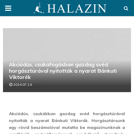
PRIMARY
MENU
Akciódús, csukafogásban gazdag svéd
horgásztúrával nyitották a nyarat Bánkuti
Viktorék
2024.07.14.
Akciódús, csukákban gazdag svéd horgásztúrával
nyitották a nyarat Bánkuti Viktorék. Horgásztársunk
egy rövid beszámolóval mutatta be magazinunknak a