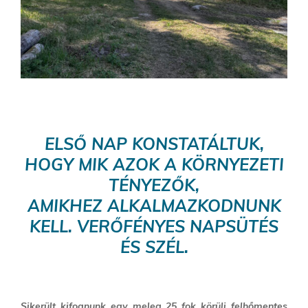
ELSŐ NAP KONSTATÁLTUK,
HOGY MIK AZOK A KÖRNYEZETI
TÉNYEZŐK,
AMIKHEZ ALKALMAZKODNUNK
KELL. VERŐFÉNYES NAPSÜTÉS
ÉS SZÉL.
Sikerült kifognunk egy meleg 25 fok körüli felhőmentes