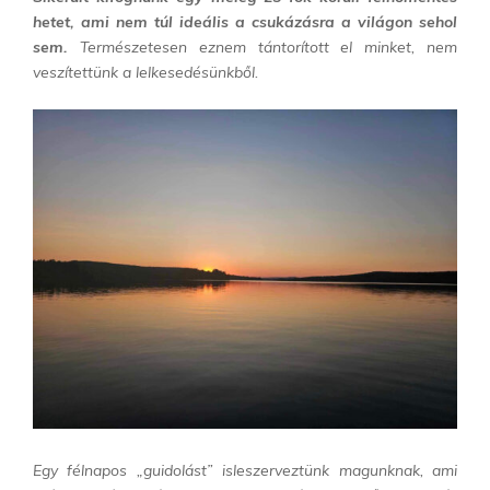
hetet, ami nem túl ideális a csukázásra a világon sehol
sem.
Természetesen eznem tántorított el minket, nem
veszítettünk a lelkesedésünkből.
Egy félnapos „guidolást” isleszerveztünk magunknak, ami