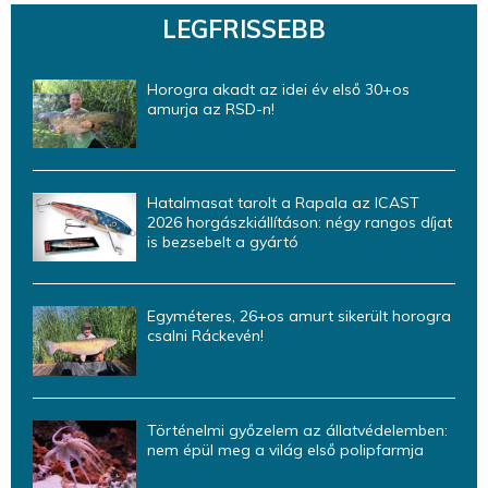
LEGFRISSEBB
Horogra akadt az idei év első 30+os
amurja az RSD-n!
Hatalmasat tarolt a Rapala az ICAST
2026 horgászkiállításon: négy rangos díjat
is bezsebelt a gyártó
Egyméteres, 26+os amurt sikerült horogra
csalni Ráckevén!
Történelmi győzelem az állatvédelemben:
nem épül meg a világ első polipfarmja