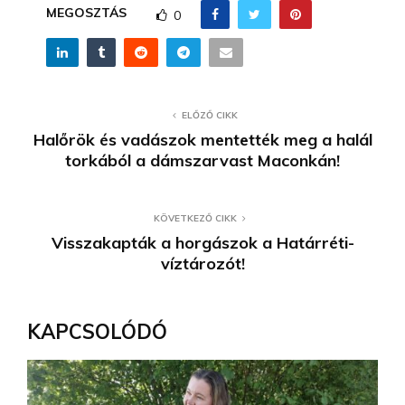
MEGOSZTÁS
0
ELŐZŐ CIKK
Halőrök és vadászok mentették meg a halál
torkából a dámszarvast Maconkán!
KÖVETKEZŐ CIKK
Visszakapták a horgászok a Határréti-
víztározót!
KAPCSOLÓDÓ