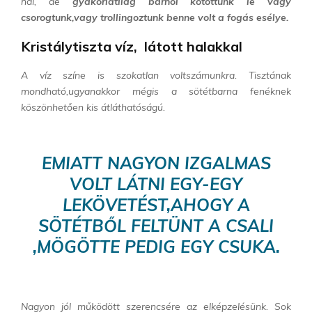
hal, de
gyakorlatilag bárhol kötöttünk le vagy
csorogtunk,vagy trollingoztunk benne volt a fogás esélye.
Kristálytiszta víz, látott halakkal
A víz színe is szokatlan voltszámunkra. Tisztának
mondható,ugyanakkor mégis a sötétbarna fenéknek
köszönhetően kis átláthatóságú.
EMIATT NAGYON IZGALMAS
VOLT LÁTNI EGY-EGY
LEKÖVETÉST,AHOGY A
SÖTÉTBŐL FELTÜNT A CSALI
,MÖGÖTTE PEDIG EGY CSUKA.
Nagyon jól működött szerencsére az elképzelésünk. Sok