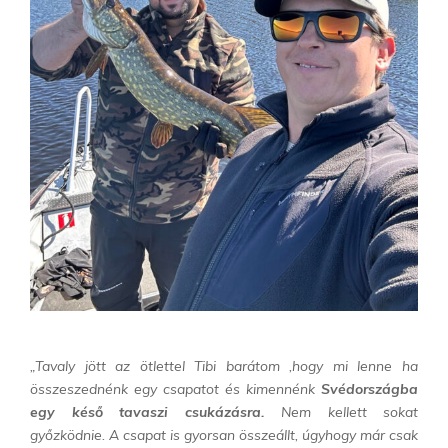
„Tavaly jött az ötlettel Tibi barátom ,hogy mi lenne ha
összeszednénk egy csapatot és kimennénk
Svédországba
egy késő tavaszi csukázásra.
Nem kellett sokat
győzködnie. A csapat is gyorsan
összeállt, úgyhogy már csak