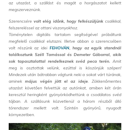
az utazást, a szállást és magát a horgászatot kellett
megszerveznünk.
Szerencsére
volt elég időnk, hogy felkészüljünk
csalikkal,
felszereléssel az ottani viszonyokhoz.
Töménytelen digitális tartalom segítségével próbáltunk
megfelelő csalikkal elutazni. Illetve abban a
szerencsében
volt részünk az idei
FEHOVÁN
, hogy az egyik standnál
találkoztunk Széll Tamással és
Demeter Gáborral, akik
sok tapasztalattal rendelkeznek svéd peca terén.
Amit
meg is osztottak
velünk, ezúttal is köszönjük szépen!
Mindezek után bátrabban vágtunk neki a sokat várt túrának,
aminek
május végén jött el az ideje
. Zökkenőmentes
utazást követően felvettük az autónkat, amiben
két órán
keresztül heringként gyönyörködhettünk a csodálatos svéd
tájban. A szállásunk közvetlenül
a három részből álló
tórendszer mellett volt. Szintén gyönyörű, nyugodt
környezetben.