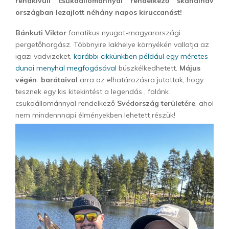
rendkívüli csukaállománnyal rendelkező skandináv
országban lezajlott néhány napos kiruccanást!
Bánkuti Viktor
fanatikus nyugat-magyarországi
pergetőhorgász. Többnyire lakhelye környékén vallatja az
igazi vadvizeket,
korábbi cikkünkben például egy méretes
dunai menyhal megfogásával
büszkélkedhetett.
Május
végén barátaival
arra az elhatározásra jutottak, hogy
tesznek egy kis kitekintést a legendás , falánk
csukaállománnyal rendelkező
Svédország területére
, ahol
nem mindennnapi élményekben lehetett részük!