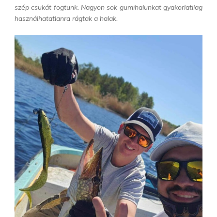
szép csukát
fogtunk. Nagyon sok gumihalunkat gyakorlatilag
használhatatlanra rágtak a halak.