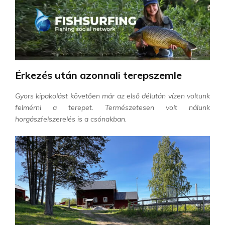
Érkezés után azonnali terepszemle
Gyors kipakolást követően már az első délután vízen voltunk
felmérni a terepet. Természetesen volt nálunk
horgászfelszerelés is a csónakban.