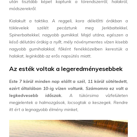
után tisztább képet kaptunk a tórendszerről, halakról,
módszerekről.
Kialakult a taktika. A reggeli, kora délelőtti órákban a
töklevelek szélét pecáztunk meg Jerkbaitekkel,
Spinerbaitekkel, nagyobb gumikkal. Majd utána, egészen a
késő délutáni órákig a nyílt, mély
növénymentes vízen kisebb
nagyobb gumihalakkal, főként fenékközelben kerestük a
halakat,
leginkább az erős napsütés miatt.
Az esték voltak a legeredményesebbek
Este 7 körül minden nap elállt a szél, 11 körül sötétedett,
ezért
általában 10-ig vízen voltunk. Számomra ez volt a
legkedvesebb időszak.
A tükörsima vízfelületen
megjelentek a halmozgások, locsogtak a keszegek. Rendre
itt ért a legnagyobb élmény minket,