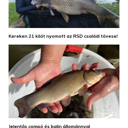
Kereken 21 kilót nyomott az RSD családi tövese!
Jelentős compó és balin állománnyal