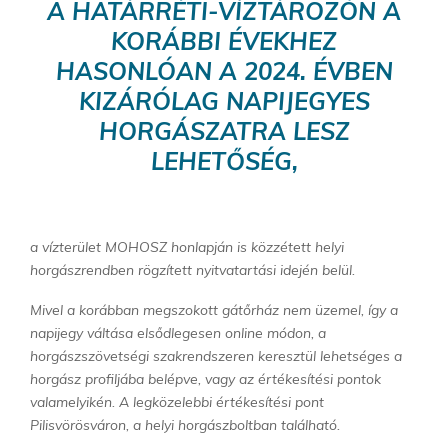
A HATÁRRÉTI-VÍZTÁROZÓN A
KORÁBBI ÉVEKHEZ
HASONLÓAN A 2024. ÉVBEN
KIZÁRÓLAG NAPIJEGYES
HORGÁSZATRA LESZ
LEHETŐSÉG,
a vízterület MOHOSZ honlapján is közzétett helyi
horgászrendben rögzített nyitvatartási idején belül.
Mivel a korábban megszokott gátőrház nem üzemel, így a
napijegy váltása elsődlegesen online módon, a
horgászszövetségi szakrendszeren keresztül lehetséges a
horgász profiljába belépve, vagy az értékesítési pontok
valamelyikén. A legközelebbi értékesítési pont
Pilisvörösváron, a helyi horgászboltban található.