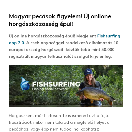
Magyar pecások figyelem! Új onlione
horgászközösség épül!
Új online horgászközösség épül! Megjelent
Fishsurfing
app 2.0.
A cseh anyacéggel rendelkező alkalmazás 10
európai ország horgászait, köztük több mint 50.000
regisztrált magyar felhasználót szolgál ki jelenleg.
Horgászként már biztosan Te is ismered azt a fajta
frusztrációt, mikor nem találod a megfelelő helyet a
pecádhoz, vagy épp nem tudod, hol kaphatsz