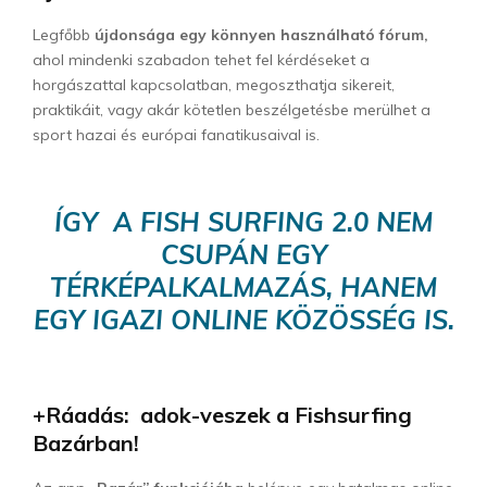
Legfőbb
újdonsága egy könnyen használható fórum,
ahol mindenki szabadon tehet fel kérdéseket a
horgászattal kapcsolatban, megoszthatja sikereit,
praktikáit, vagy akár kötetlen beszélgetésbe merülhet a
sport hazai és európai fanatikusaival is.
ÍGY A
FISH SURFING 2.0
NEM
CSUPÁN EGY
TÉRKÉPALKALMAZÁS, HANEM
EGY IGAZI ONLINE KÖZÖSSÉG IS.
+Ráadás: adok-veszek a Fishsurfing
Bazárban!