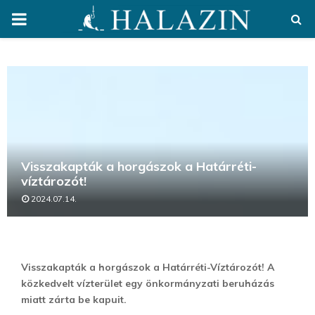
PRIMARY
MENU
Visszakapták a horgászok a Határréti-
víztározót!
2024.07.14.
Visszakapták a horgászok a Határréti-Víztározót! A
közkedvelt vízterület egy önkormányzati beruházás
miatt zárta be kapuit.