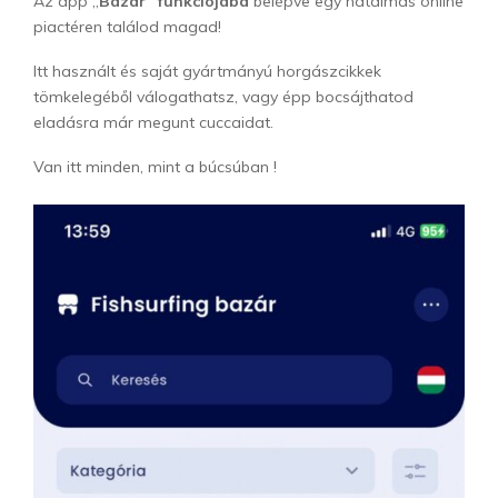
Az app „
Bazár” funkciójába
belépve egy hatalmas online
piactéren találod magad!
Itt használt és saját gyártmányú horgászcikkek
tömkelegéből válogathatsz, vagy épp bocsájthatod
eladásra már megunt cuccaidat.
Van itt minden, mint a búcsúban !