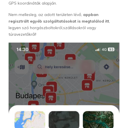
GPS koordináták alapján.
Nem mellesleg, az adott területen lévő,
appban
regisztrált egyéb szolgáltatásokat is megtalálod itt
,
legyen szó horgászboltokról,szállásokról vagy
túravezetőkről!