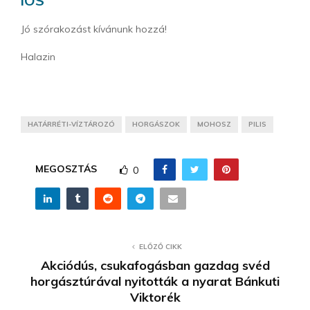
iOS
Jó szórakozást kívánunk hozzá!
Halazin
HATÁRRÉTI-VÍZTÁROZÓ
HORGÁSZOK
MOHOSZ
PILIS
MEGOSZTÁS
0
ELŐZŐ CIKK
Akciódús, csukafogásban gazdag svéd
horgásztúrával nyitották a nyarat Bánkuti
Viktorék