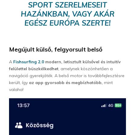
SPORT SZERELMESEIT
HAZÁNKBAN, VAGY AKÁR
EGÉSZ EURÓPA SZERTE!
Megújult külső, felgyorsult belső
A
Fishsurfing 2.0
modern, letisztult külsővel és intuitív
felülettel büszkélkedhet
, amelynek köszönhetően a
navigáció gyerekjáték. A belső motor is továbbfejlesztésre
került, így
az app gyorsabb és megbízhatóbb,
mint
valaha!
V
i
d
e
ó