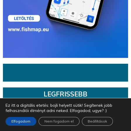
LEGFRISSEBB
Ez itt a digitális etetés: bojli helyett sütik! Segítenek jobb
Dunai küllőt, fürge csellét, kövicsíket és
felhasználói élményt adni neked. Elfogadod, ugye? :)
sujtásos küszt is mentettek a halőrök a
Morgó-patakból
Elfogadom
Nem fogadom el
Beállítások