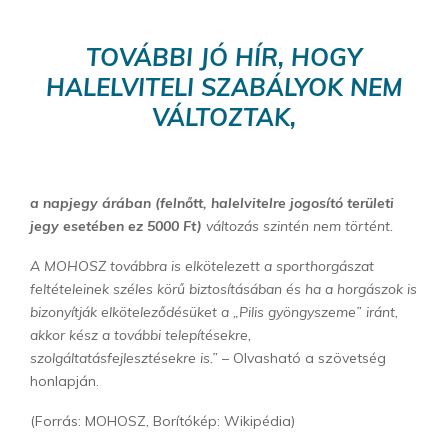
TOVÁBBI JÓ HÍR, HOGY
HALELVITELI SZABÁLYOK NEM
VÁLTOZTAK,
a napjegy árában (felnőtt, halelvitelre jogosító területi
jegy esetében ez 5000 Ft)
változás szintén nem történt.
A MOHOSZ továbbra is elkötelezett a sporthorgászat
feltételeinek széles körű biztosításában és ha a horgászok is
bizonyítják elköteleződésüket a „Pilis gyöngyszeme” iránt,
akkor kész a további telepítésekre,
szolgáltatásfejlesztésekre is.”
– Olvasható a szövetség
honlapján.
(Forrás: MOHOSZ, Borítókép: Wikipédia)