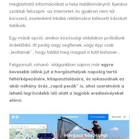
megbízható információkat a helyi halállományról. Ilyenkor
szoktuk felcsapni az internetet, és gyakran nem túl
korszerű, esetenként inkább reklámokra kiélezett írásokat
találunk.
Egy másik opció, amikor közösségi oldalakon próbálunk
érdeklődni, itt pedig vagy segítenek, vagy épp csak
„leoltanak” , hogy találd meg magad a tutit kishaver…
Felgyorsult, rohanó világunkban sajnos már
egyre
kevesebb időnk jut a horgászhelyek napokig tartó
feltérképezésére, kitapasztalására, és sokasodnak az
akár néhány órás „rapid pecák” is, ahol szeretnénk a
lehető legrövidebb idő alatt a legjobb eredménéyeket
elérni.