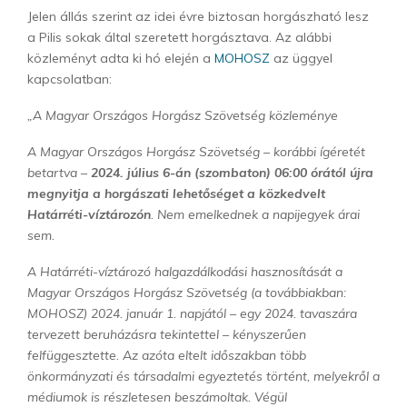
Jelen állás szerint az idei évre biztosan horgászható lesz
a Pilis sokak által szeretett horgásztava. Az alábbi
közleményt adta ki hó elején a
MOHOSZ
az üggyel
kapcsolatban:
„A Magyar Országos Horgász Szövetség közleménye
A Magyar Országos Horgász Szövetség – korábbi ígéretét
betartva –
2024. július 6-án (szombaton) 06:00 órától újra
megnyitja a horgászati lehetőséget a közkedvelt
Határréti-víztározón
. Nem emelkednek a napijegyek árai
sem.
A Határréti-víztározó halgazdálkodási hasznosítását a
Magyar Országos Horgász Szövetség (a továbbiakban:
MOHOSZ) 2024. január 1. napjától – egy 2024. tavaszára
tervezett beruházásra tekintettel – kényszerűen
felfüggesztette. Az azóta eltelt időszakban több
önkormányzati és társadalmi egyeztetés történt, melyekről a
médiumok is részletesen beszámoltak. Végül