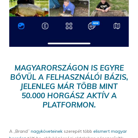
MAGYARORSZÁGON IS EGYRE
BŐVÜL A FELHASZNÁLÓI BÁZIS,
JELENLEG MÁR TÖBB MINT
50.000 HORGÁSZ AKTÍV A
PLATFORMON.
A „Brand”
nagyköveteinek
szerepét több
elismert magyar