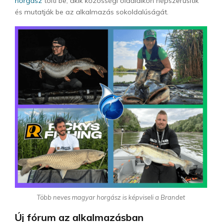
horgász
tölti be, akik közösségi oldalaikon népszerűsítik
és mutatják be az alkalmazás sokoldalúságát.
Több neves magyar horgász is képviseli a Brandet
Új fórum az alkalmazásban