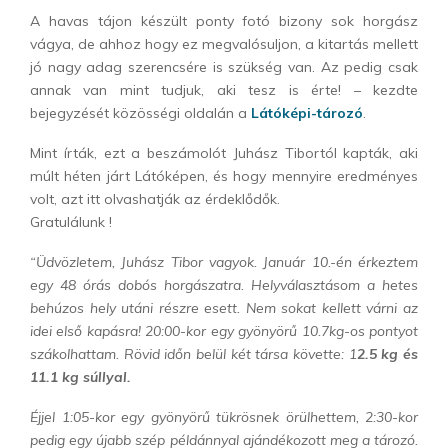
A havas tájon készült ponty fotó bizony sok horgász
vágya, de ahhoz hogy ez megvalósuljon, a kitartás mellett
jó nagy adag szerencsére is szükség van. Az pedig csak
annak van mint tudjuk, aki tesz is érte! – kezdte
bejegyzését közösségi oldalán a
Látóképi-tározó
.
Mint írták, ezt a beszámolót Juhász Tibortól kapták, aki
múlt héten járt Látóképen, és hogy mennyire eredményes
volt, azt itt olvashatják az érdeklődők.
Gratulálunk !
“Üdvözletem, Juhász Tibor vagyok. Január 10.-én érkeztem
egy 48 órás dobós horgászatra. Helyválasztásom a hetes
behúzos hely utáni részre esett. Nem sokat kellett várni az
idei első kapásra!
20:00-kor egy gyönyörű 10.7kg-os pontyot
szákolhattam.
Rövid időn belül két társa követte: 1
2.5 kg és
11.1 kg súllyal.
Éjjel 1:05-kor egy gyönyörű tükrösnek örülhettem, 2:30-kor
pedig egy újabb szép példánnyal ajándékozott meg a tározó.