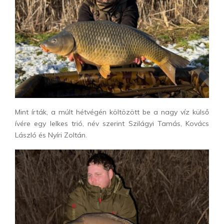
Mint írták, a múlt hétvégén költözött be a nagy víz külső
ívére egy lelkes trió, név szerint Szilágyi Tamás, Kovács
László és Nyíri Zoltán.