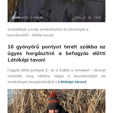
Gratulálunk a szép eredményhez és köszönjük a
beszámolót! – tették hozzá.
16 gyönyörű pontyot terelt szákba az
ügyes horgásztrió a befagyás előtti
Látóképi tavon!
Fagyás előtti pontyok 2.- és a 4.állás is remekelt – címmel
osztotta meg néhány napja a beszámolóját az
eredményes horgásztúráról a
Látóképi-tározó
.