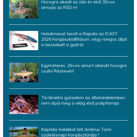
Horogra akadt az idei év első 30+os
amurja az RSD-n!
Hatalmasat tarolt a Rapala az ICAST
2026 horgászkiállításon: négy rangos díjat
is bezsebelt a gyártó
Egyméteres, 26+os amurt sikerült horogra
csalni Ráckevén!
Történelmi győzelem az állatvédelemben:
nem épül meg a világ első polipfarmja
Kapitáis halakkal telt Ambrus Tomi
születésnapi horgásztúrája !