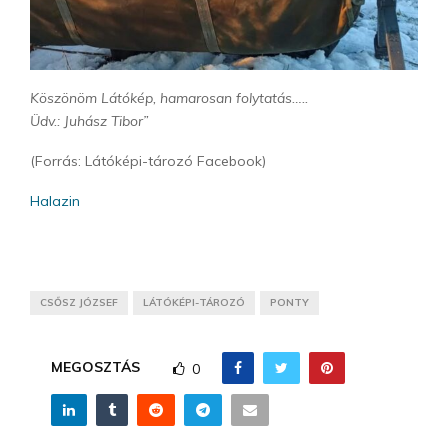
Köszönöm Látókép, hamarosan folytatás…..
Üdv.: Juhász Tibor”
(Forrás: Látóképi-tározó Facebook)
Halazin
CSŐSZ JÓZSEF
LÁTÓKÉPI-TÁROZÓ
PONTY
MEGOSZTÁS
0