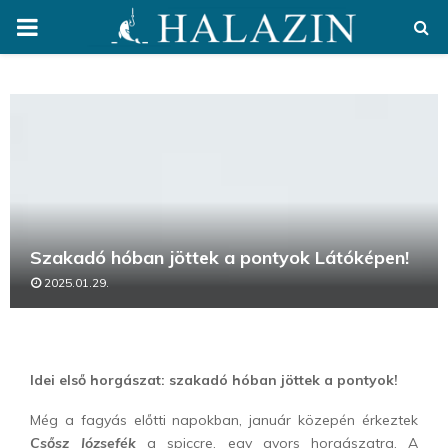
PRIMARY
MENU
Szakadó hóban jöttek a pontyok Látóképen!
2025.01.29.
Idei első horgászat: szakadó hóban jöttek a pontyok!
Még a fagyás előtti napokban, január közepén érkeztek
Csősz Józsefék
a spiccre, egy gyors horgászatra. A