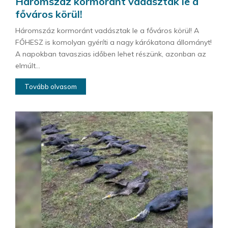
Háromszáz kormoránt vadásztak le a
főváros körül!
Háromszáz kormoránt vadásztak le a főváros körül! A
FŐHESZ is komolyan gyéríti a nagy kárókatona állományt!
A napokban tavaszias időben lehet részünk, azonban az
elmúlt...
Tovább olvasom