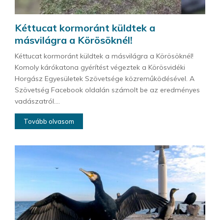
Kéttucat kormoránt küldtek a
másvilágra a Körösöknél!
Kéttucat kormoránt küldtek a másvilágra a Körösöknél!
Komoly kárókatona gyérítést végeztek a Körösvidéki
Horgász Egyesületek Szövetsége közreműködésével. A
Szövetség Facebook oldalán számolt be az eredményes
vadászatról....
Tovább olvasom