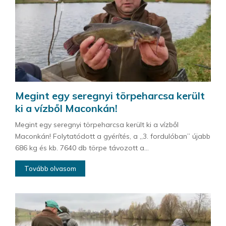
Megint egy seregnyi törpeharcsa került
ki a vízből Maconkán!
Megint egy seregnyi törpeharcsa került ki a vízből
Maconkán! Folytatódott a gyérítés, a „3. fordulóban” újabb
686 kg és kb. 7640 db törpe távozott a...
Tovább olvasom