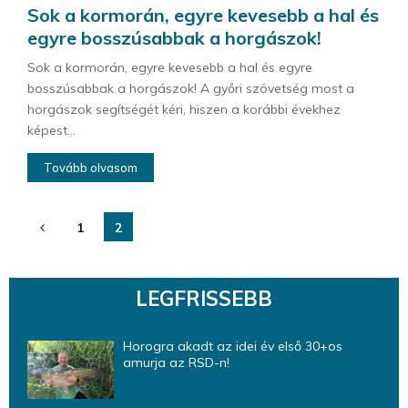
Sok a kormorán, egyre kevesebb a hal és
egyre bosszúsabbak a horgászok!
Sok a kormorán, egyre kevesebb a hal és egyre
bosszúsabbak a horgászok! A győri szövetség most a
horgászok segítségét kéri, hiszen a korábbi évekhez
képest...
Tovább olvasom
Bejegyzések
1
2
lapozása
LEGFRISSEBB
Horogra akadt az idei év első 30+os
amurja az RSD-n!