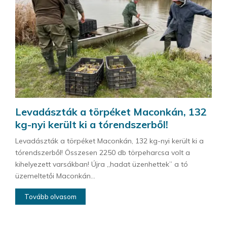
Levadászták a törpéket Maconkán, 132
kg-nyi került ki a tórendszerből!
Levadászták a törpéket Maconkán, 132 kg-nyi került ki a
tórendszerből! Összesen 2250 db törpeharcsa volt a
kihelyezett varsákban! Újra „hadat üzenhettek” a tó
üzemeltetői Maconkán...
Tovább olvasom