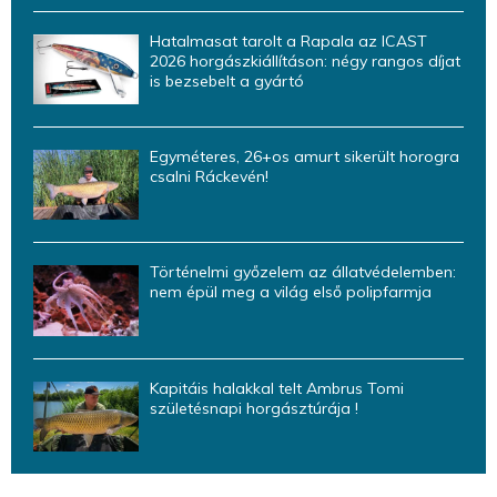
Hatalmasat tarolt a Rapala az ICAST
2026 horgászkiállításon: négy rangos díjat
is bezsebelt a gyártó
Egyméteres, 26+os amurt sikerült horogra
csalni Ráckevén!
Történelmi győzelem az állatvédelemben:
nem épül meg a világ első polipfarmja
Kapitáis halakkal telt Ambrus Tomi
születésnapi horgásztúrája !