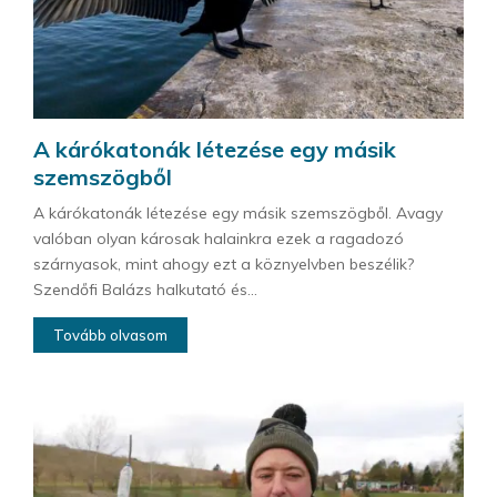
A kárókatonák létezése egy másik
szemszögből
A kárókatonák létezése egy másik szemszögből. Avagy
valóban olyan károsak halainkra ezek a ragadozó
szárnyasok, mint ahogy ezt a köznyelvben beszélik?
Szendőfi Balázs halkutató és...
Tovább olvasom