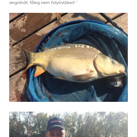
angolnát, főleg nem folyóvízben! ”