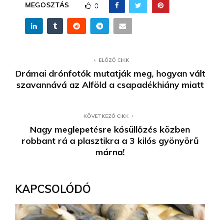
MEGOSZTÁS
0
ELŐZŐ CIKK
Drámai drónfotók mutatják meg, hogyan vált
szavannává az Alföld a csapadékhiány miatt
KÖVETKEZŐ CIKK
Nagy meglepetésre kősüllőzés közben
robbant rá a plasztikra a 3 kilós gyönyörű
márna!
KAPCSOLÓDÓ