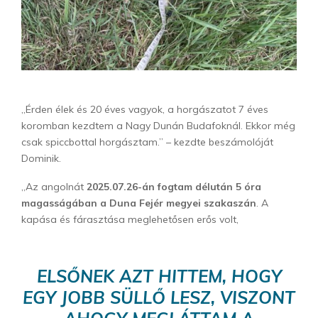
„Érden élek és 20 éves vagyok, a horgászatot 7 éves
koromban kezdtem a Nagy Dunán Budafoknál. Ekkor még
csak spiccbottal horgásztam.” – kezdte beszámolóját
Dominik.
„Az angolnát
2025.07.26-án fogtam délután 5 óra
magasságában a Duna Fejér megyei szakaszán
. A
kapása és fárasztása meglehetősen erős volt,
ELSŐNEK AZT HITTEM, HOGY
EGY JOBB SÜLLŐ LESZ, VISZONT