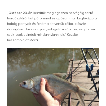
„
Október 23-án
kezdtük meg egészen hétvégéig tartó
horgásztúránkat párommal és apósommal. Legfőképp a
holtág pontyait és fehérhalait vettük célba, először
döcögősen, hisz nagyon „válogatósan” ettek, végül azért
csak-csak beindult mindannyiunknak.” Kezdte
beszámolóját Marci.