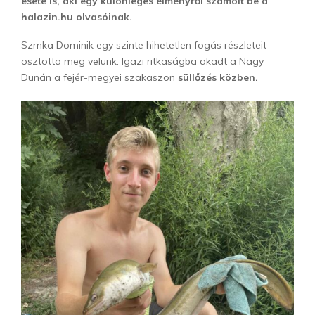
esete is, aki egy különleges élményről számolt be a
halazin.hu olvasóinak.
Szrnka Dominik egy szinte hihetetlen fogás részleteit
osztotta meg velünk. Igazi ritkaságba akadt a Nagy
Dunán a fejér-megyei szakaszon
süllőzés közben.