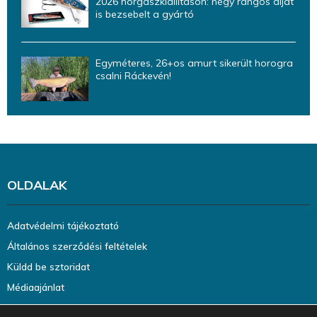
2026 horgászkiállításon: négy rangos díjat
is bezsebelt a gyártó
Egyméteres, 26+os amurt sikerült horogra
csalni Ráckevén!
OLDALAK
Adatvédelmi tájékoztató
Általános szerződési feltételek
Küldd be sztoridat
Médiaajánlat