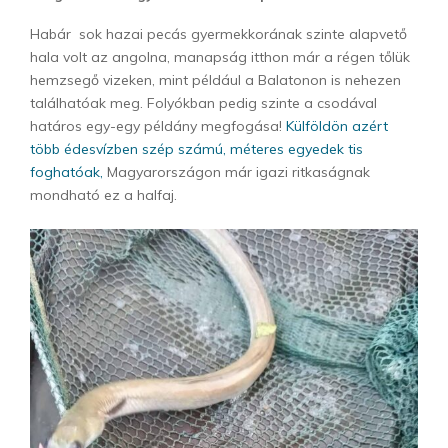
Habár sok hazai pecás gyermekkorának szinte alapvető
hala volt az angolna, manapság itthon már a régen tőlük
hemzsegő vizeken, mint például a Balatonon is nehezen
találhatóak meg. Folyókban pedig szinte a csodával
határos egy-egy példány megfogása!
Külföldön azért
több édesvízben szép számú, méteres egyedek tis
foghatóak,
Magyarországon már igazi ritkaságnak
mondható ez a halfaj.