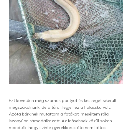
Ezt követően még számos pontyot és keszeget sikerült
megszákolnunk, de a túra „legje” ez a halacska volt.
Azóta bárkinek mutattam a fotókat, meséltem róla,
iszonyúan rácsodálkozott. Az idősebbek közül sokan
mondták, hogy szinte gyerekkoruk óta nem láttak