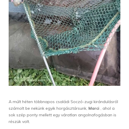
A múlt héten többnapos családi Soczó-zugi kirándulásról
számolt be nekünk egyik horgásztársunk,
Marci
, ahol a
sok szép ponty mellett egy váratlan angolnafogásban is
részük volt.