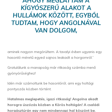
AHOGY MEGLÁTTAM A
KÍGYÓSZERŰ ALAKOT A
HULLÁMOK KÖZÖTT, EGYBŐL
TUDTAM, HOGY ANGOLNÁVAL
VAN DOLGOM,
aminek nagyon megörültem. A tavalyi évben ugyanis egy
hasonló méretű egyed sajnos leakadt a horgomról.”
Gratulálunk a manapság már ritkaság számba menő
gyönyörűséghez!
Idén már számoltunk be hasonlóról, ami egy holtági
pontyozás közben történt.
Hatalmas meglepetés, igazi ritkaság! Angolna akadt
horogra úszózás közben a Körös holtágán! A családi
horgásztúrán egy nem mindennapi hal köszönt be.