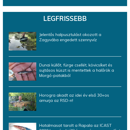
LEGFRISSEBB
Jelentős halpusztulást okozott a
Zagyvába engedett szennyvíz
Dunai küllőt, fürge csellét, kövicsíket és
sujtásos küszt is mentettek a halőrök a
Morgó-patakból
Horogra akadt az idei év első 30+os
amurja az RSD-n!
Hatalmasat tarolt a Rapala az ICAST