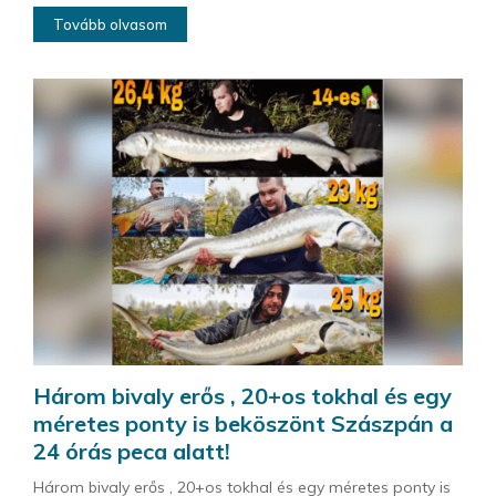
Tovább olvasom
Három bivaly erős , 20+os tokhal és egy
méretes ponty is beköszönt Szászpán a
24 órás peca alatt!
Három bivaly erős , 20+os tokhal és egy méretes ponty is