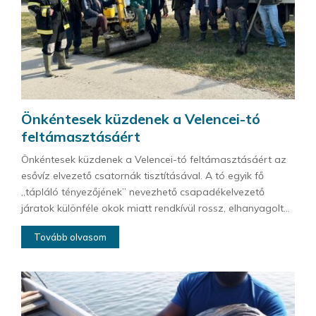
Önkéntesek küzdenek a Velencei-tó
feltámasztásáért
Önkéntesek küzdenek a Velencei-tó feltámasztásáért az
esővíz elvezető csatornák tisztításával. A tó egyik fő
„tápláló tényezőjének” nevezhető csapadékelvezető
járatok különféle okok miatt rendkívül rossz, elhanyagolt...
Tovább olvasom