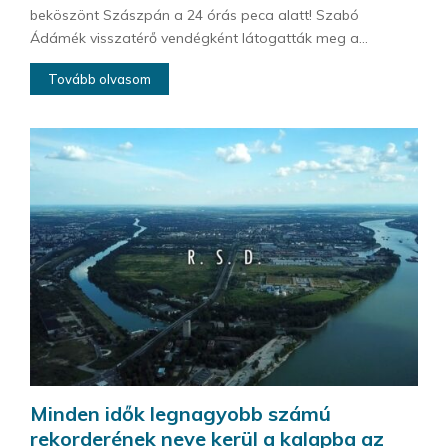
beköszönt Szászpán a 24 órás peca alatt! Szabó
Ádámék visszatérő vendégként látogatták meg a...
Tovább olvasom
Minden idők legnagyobb számú
rekorderének neve kerül a kalapba az