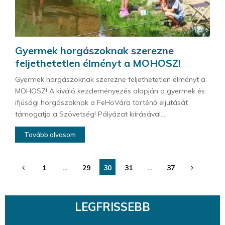
Gyermek horgászoknak szerezne
feljethetetlen élményt a MOHOSZ!
Gyermek horgászoknak szerezne feljethetetlen élményt a
MOHOSZ! A kiváló kezdeményezés alapján a gyermek és
ifjúsági horgászoknak a FeHoVára történő eljutását
támogatja a Szövetség! Pályázat kiírásával...
Tovább olvasom
Bejegyzések
1
…
29
30
31
…
37
lapozása
LEGFRISSEBB