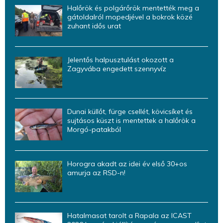
Halőrök és polgárőrök mentették meg a
gátoldalról mopedjével a bokrok közé
zuhant idős urat
Jelentős halpusztulást okozott a
Zagyvába engedett szennyvíz
Dunai küllőt, fürge csellét, kövicsíket és
sujtásos küszt is mentettek a halőrök a
Morgó-patakból
Horogra akadt az idei év első 30+os
amurja az RSD-n!
Hatalmasat tarolt a Rapala az ICAST