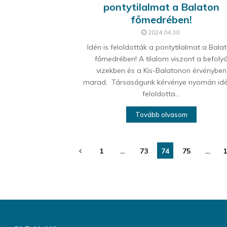
pontytilalmat a Balaton
főmedrében!
2024.04.30.
Idén is feloldották a pontytilalmat a Bala
főmedrében! A tilalom viszont a befoly
vizekben és a Kis-Balatonon érvényben
marad. Társaságunk kérvénye nyomán idé
feloldotta...
Tovább olvasom
Bejegyzések
1
…
73
74
75
…
1
lapozása