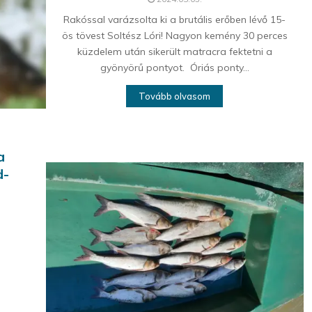
Rakóssal varázsolta ki a brutális erőben lévő 15-
ös tövest Soltész Lóri! Nagyon kemény 30 perces
küzdelem után sikerült matracra fektetni a
gyönyörű pontyot. Óriás ponty...
Tovább olvasom
a
d-