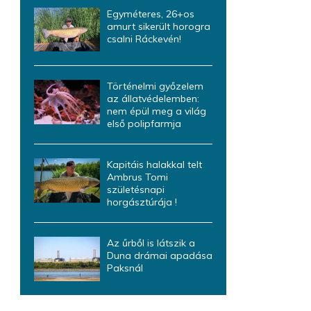
Egyméteres, 26+os
amurt sikerült horogra
csalni Ráckevén!
Történelmi győzelem
az állatvédelemben:
nem épül meg a világ
első polipfarmja
Kapitáis halakkal telt
Ambrus Tomi
születésnapi
horgásztúrája !
Az űrből is látszik a
Duna drámai apadása
Paksnál