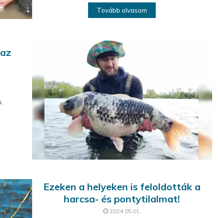
Tovább olvasom
 az
A
Ezeken a helyeken is feloldották a
harcsa- és pontytilalmat!
2024.05.01.