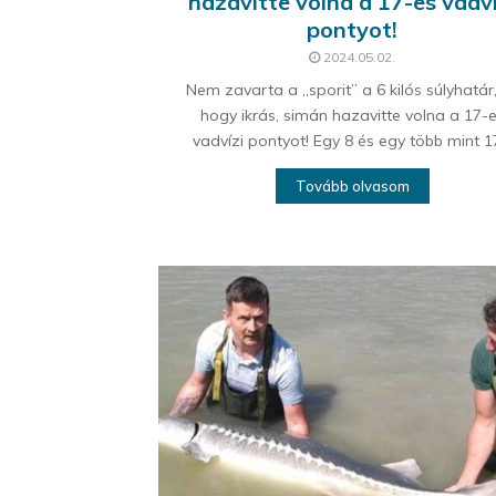
hazavitte volna a 17-es vadví
pontyot!
2024.05.02.
Nem zavarta a „sporit” a 6 kilós súlyhatár
hogy ikrás, simán hazavitte volna a 17-
vadvízi pontyot! Egy 8 és egy több mint 17
Tovább olvasom