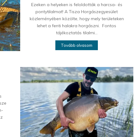
Ezeken a helyeken is feloldották a harcsa- és
pontytilalmat! A Tisza Horgászegyesület
közleményében közölte, hogy mely területeken
lehet a fenti halakra horgászni. Fontos
tájékoztatás tilalmi...
Tovább olvasom
s
észe
n-
az