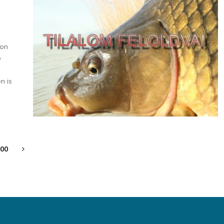
ton
ó
n is
00