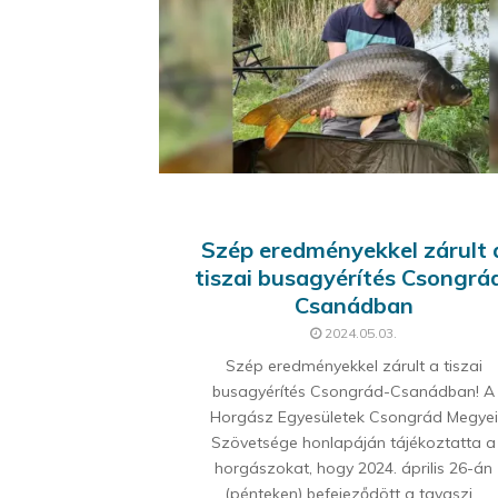
Szép eredményekkel zárult 
tiszai busagyérítés Csongrá
Csanádban
2024.05.03.
Szép eredményekkel zárult a tiszai
busagyérítés Csongrád-Csanádban! A
Horgász Egyesületek Csongrád Megyei
Szövetsége honlapáján tájékoztatta a
horgászokat, hogy 2024. április 26-án
(pénteken) befejeződött a tavaszi...