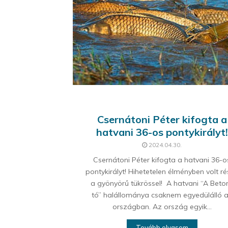
Csernátoni Péter kifogta a
hatvani 36-os pontykirályt!
2024.04.30.
Csernátoni Péter kifogta a hatvani 36-o
pontykirályt! Hihetetelen élményben volt r
a gyönyörű tükrössel! A hatvani “A Beto
tó” halállománya csaknem egyedülálló 
országban. Az ország egyik...
Tovább olvasom