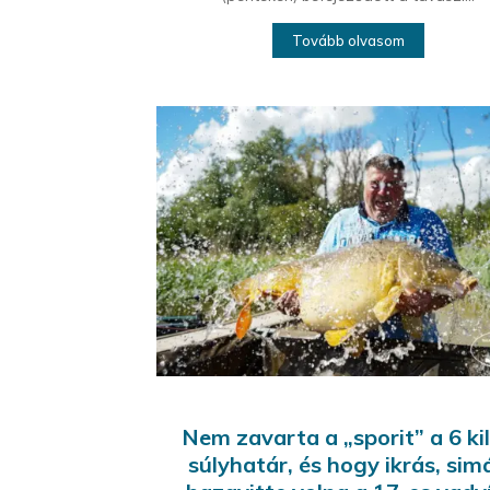
Tovább olvasom
Nem zavarta a „sporit” a 6 ki
súlyhatár, és hogy ikrás, sim