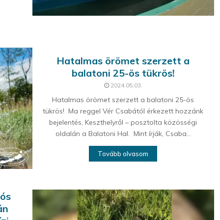
Hatalmas örömet szerzett a
balatoni 25-ös tükrös!
2024.05.03.
Hatalmas örömet szerzett a balatoni 25-ös
tükrös! Ma reggel Vér Csabától érkezett hozzánk
bejelentés, Keszthelyről – posztolta közösségi
oldalán a Balatoni Hal. Mint írják, Csaba...
Tovább olvasom
lós
án