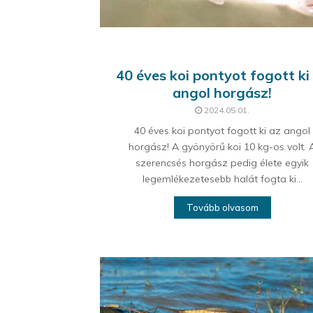
40 éves koi pontyot fogott ki
angol horgász!
2024.05.01.
40 éves koi pontyot fogott ki az angol
horgász! A gyönyörű koi 10 kg-os volt. 
szerencsés horgász pedig élete egyik
legemlékezetesebb halát fogta ki...
Tovább olvasom