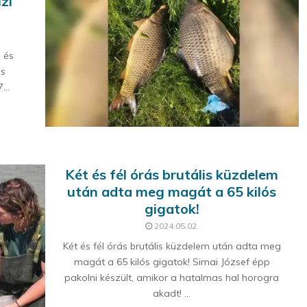
zi
, és
es
...
Két és fél órás brutális küzdelem
után adta meg magát a 65 kilós
gigatok!
2024.05.02.
Két és fél órás brutális küzdelem után adta meg
magát a 65 kilós gigatok! Simai József épp
pakolni készült, amikor a hatalmas hal horogra
akadt! ...