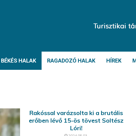
BÉKÉS HALAK
RAGADOZÓ HALAK
HÍREK
M
Rakóssal varázsolta ki a brutális
erőben lévő 15-ös tövest Soltész
Lóri!
2024.05.03.